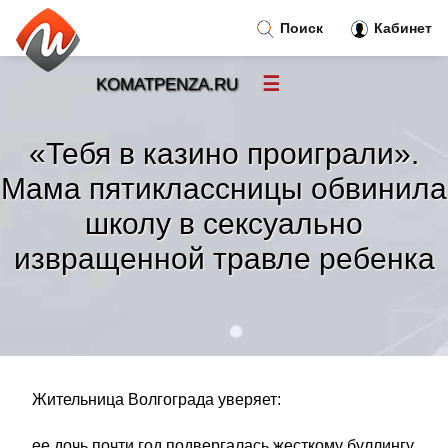
Поиск
Кабинет
☰
KOMATPENZA.RU
Новости
»
«Тебя в казино проиграли».
Тренды новостей
»
Мама пятиклассницы обвинила
школу в сексуально
Рубрики
»
извращенной травле ребенка
Правила
»
Контакт
»
Жительница Волгограда уверяет:
ее дочь почти год подвергалась жесткому буллингу