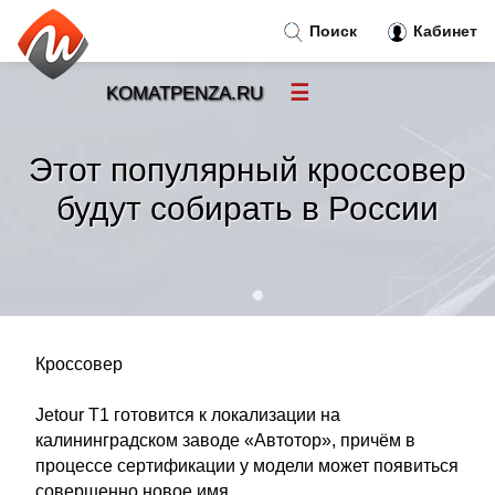
Поиск
Кабинет
☰
KOMATPENZA.RU
Новости
»
Этот популярный кроссовер
Тренды новостей
»
будут собирать в России
Рубрики
»
Правила
»
Кроссовер
Контакт
»
Jetour T1 готовится к локализации на
калининградском заводе «Автотор», причём в
процессе сертификации у модели может появиться
совершенно новое имя.