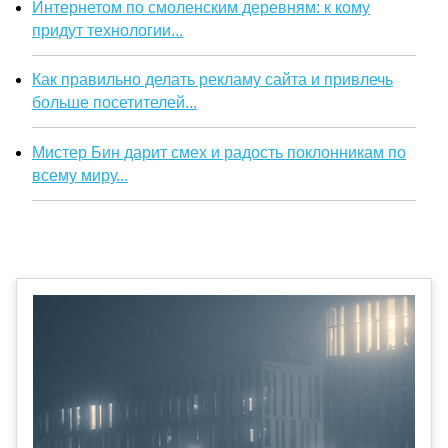
Интернетом по смоленским деревням: к кому
придут технологии...
Как правильно делать рекламу сайта и привлечь
больше посетителей...
Мистер Бин дарит смех и радость поклонникам по
всему миру...