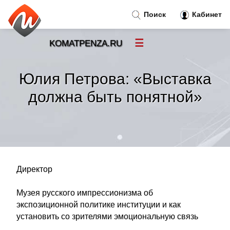
Поиск
Кабинет
☰
KOMATPENZA.RU
Новости
»
Юлия Петрова: «Выставка
Тренды новостей
»
должна быть понятной»
Рубрики
»
Правила
»
Директор
Контакт
»
Музея русского импрессионизма об
экспозиционной политике институции и как
установить со зрителями эмоциональную связь