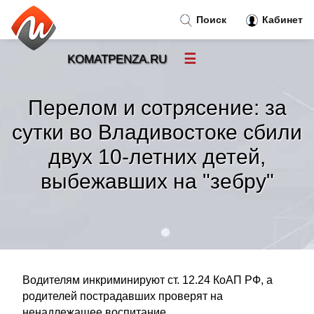
Поиск
Кабинет
☰
KOMATPENZA.RU
Новости
»
Перелом и сотрясение: за
Тренды новостей
»
сутки во Владивостоке сбили
двух 10-летних детей,
Рубрики
»
выбежавших на "зебру"
Правила
»
Контакт
»
Водителям инкриминируют ст. 12.24 КоАП РФ, а
родителей пострадавших проверят на
ненадлежащее воспитание