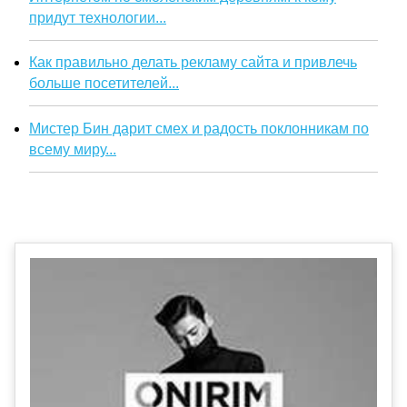
придут технологии...
Как правильно делать рекламу сайта и привлечь
больше посетителей...
Мистер Бин дарит смех и радость поклонникам по
всему миру...