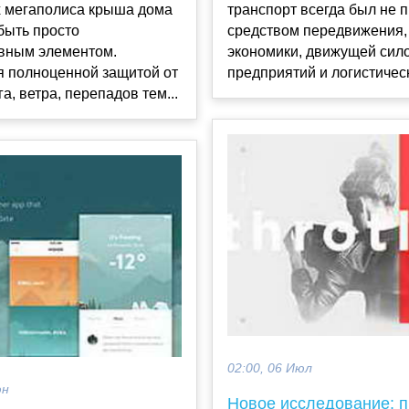
х мегаполиса крыша дома
транспорт всегда был не 
быть просто
средством передвижения,
ивным элементом.
экономики, движущей сил
я полноценной защитой от
предприятий и логистическ
а, ветра, перепадов тем...
02:00, 06 Июл
юн
Новое исследование: п