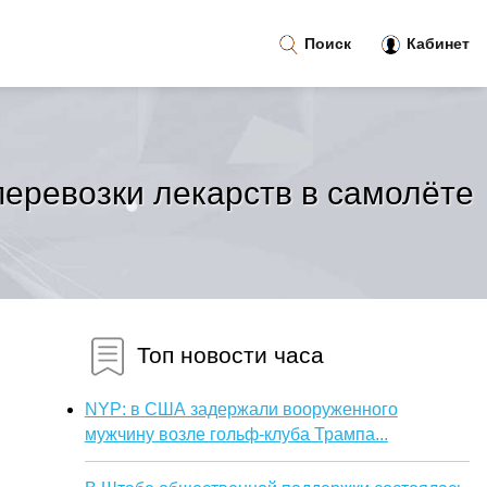
Поиск
Кабинет
перевозки лекарств в самолёте
Топ новости часа
NYP: в США задержали вооруженного
мужчину возле гольф-клуба Трампа...