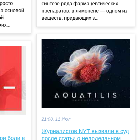
просто
синтезе ряда фармацевтических
 а основой
препаратов, в лимонене — одном из
ой
веществ, придающих з...
их...
21:00, 11 Июл
Журналистов NYT вызвали в суд
ри боли в
после статьи о недоделанном