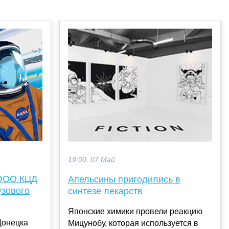
19:00, 07 Май
 ООО КЦД
Апельсины пригодились в
узового
синтезе лекарств
Японские химики провели реакцию
Донецка
Мицунобу, которая используется в