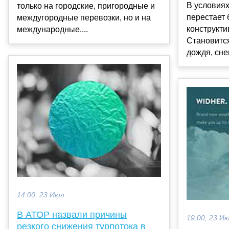
В условия
только на городские, пригородные и
перестает 
междугородные перевозки, но и на
конструкт
международные....
Становитс
дождя, снег
14:00, 23 Июл
В АТОР назвали причины
19:00, 23 И
резкого снижения турпотока в