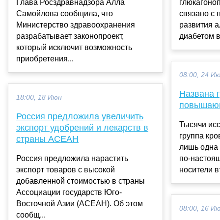
Глава Росздравнадзора Алла
глюкагоно
Самойлова сообщила, что
связано с
Министерство здравоохранения
развития а
разрабатывает законопроект,
диабетом в
который исключит возможность
приобретения...
08:00, 24 И
Названа г
18:00, 18 Июн
повышающ
Россия предложила увеличить
Тысячи исс
экспорт удобрений и лекарств в
группа кро
страны АСЕАН
лишь одна 
Россия предложила нарастить
по-настоя
экспорт товаров с высокой
носители вт
добавленной стоимостью в страны
Ассоциации государств Юго-
Восточной Азии (АСЕАН). Об этом
08:00, 16 И
сообщ...