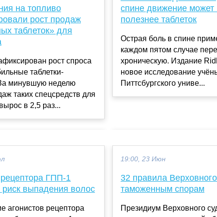
ния на топливо
спине движение может
ровали рост продаж
полезнее таблеток
ых таблеток» для
Острая боль в спине прим
а
каждом пятом случае пере
афиксирован рост спроса
хроническую. Издание Ridl
ильные таблетки-
новое исследование учён
 За минувшую неделю
Питтсбургского униве...
аж таких спецсредств для
ырос в 2,5 раз...
юл
19:00, 23 Июн
 рецептора ГПП-1
32 правила Верховного
 риск выпадения волос
таможенным спорам
е агонистов рецептора
Президиум Верховного су