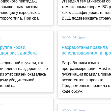
подобного пептида-1
утвердил тематический об
 повышенным риском
таможенным спорам. ВС р
лопеции у взрослых с
как классифицировать то
торого типа. При сра...
ВЭД, подтверждать страну 
юн
04:00, 03 Июн
руппа крови,
Разработаны правила
ая риск диабета
использования AI в про
ледований изучали, как
Разработчики языка
ви влияет на здоровье. Но
программирования Rust го
из этих связей оказалась
публикации правила приме
щему убедительной:
ассистентов в проекте.
орой г...
Предложенные правила о
ходе обсуж...
юл
07:00, 05 Июл