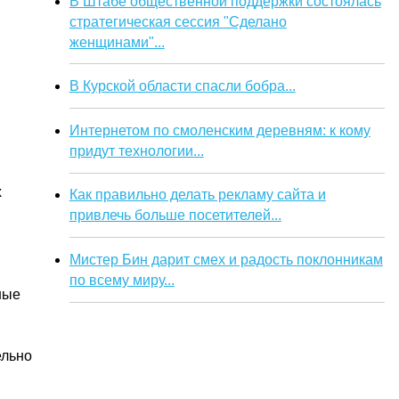
В Штабе общественной поддержки состоялась
стратегическая сессия "Сделано
женщинами"...
В Курской области спасли бобра...
Интернетом по смоленским деревням: к кому
придут технологии...
х
Как правильно делать рекламу сайта и
привлечь больше посетителей...
Мистер Бин дарит смех и радость поклонникам
по всему миру...
ные
ельно