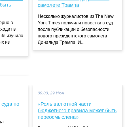
 быть
самолете Трампа
Несколько журналистов из The New
ерно в
York Times получили повестки в суд
ходит в
после публикации о безопасности
ife изучило
нового президентского самолета
ых из
Дональда Трампа. И...
09:00, 29 Июн
 суда по
«Роль валютной части
бюджетного правила может быть
переосмыслена»
да