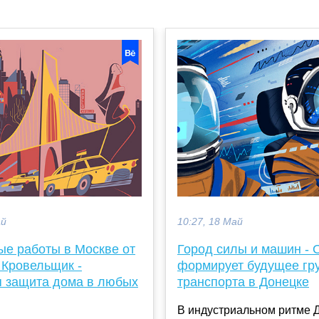
ай
10:27, 18 Май
ые работы в Москве от
Город силы и машин -
 Кровельщик -
формирует будущее гр
 защита дома в любых
транспорта в Донецке
В индустриальном ритме 