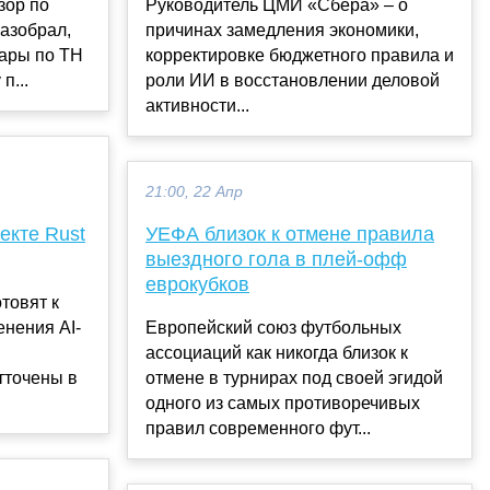
зор по
Руководитель ЦМИ «Сбера» – о
азобрал,
причинах замедления экономики,
вары по ТН
корректировке бюджетного правила и
п...
роли ИИ в восстановлении деловой
активности...
21:00, 22 Апр
екте Rust
УЕФА близок к отмене правила
выездного гола в плей-офф
еврокубков
товят к
нения AI-
Европейский союз футбольных
ассоциаций как никогда близок к
тточены в
отмене в турнирах под своей эгидой
одного из самых противоречивых
правил современного фут...