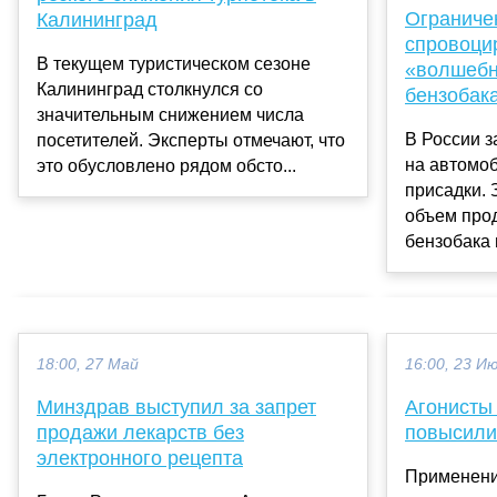
Ограниче
Калининград
спровоци
В текущем туристическом сезоне
«волшебн
Калининград столкнулся со
бензобак
значительным снижением числа
В России з
посетителей. Эксперты отмечают, что
на автомоб
это обусловлено рядом обсто...
присадки.
объем прод
бензобака в
18:00, 27 Май
16:00, 23 И
Минздрав выступил за запрет
Агонисты
продажи лекарств без
повысили
электронного рецепта
Применени