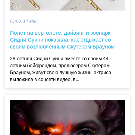
06:00, 14 Май
Полёт на вертолёте, дайвинг и зоопарк:
Сидни Суини показала, как отдыхает со
своим возлюбленным Скутером Брауном
28-летняя Сидни Суини вместе со своим 44-
летним бойфрендом, продюсером Скутером
Брауном, живут свою лучшую жизнь: актриса
выложила в соцсети видео, в...