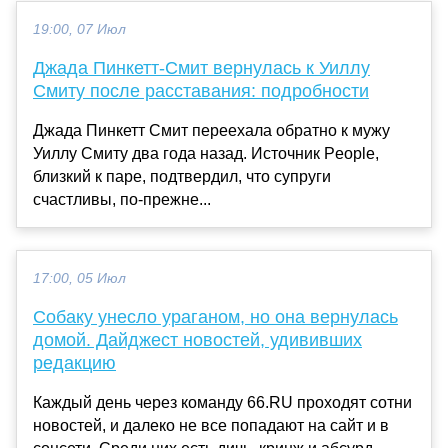
19:00, 07 Июл
Джада Пинкетт‑Смит вернулась к Уиллу
Смиту после расставания: подробности
Джада Пинкетт Смит переехала обратно к мужу
Уиллу Смиту два года назад. Источник People,
близкий к паре, подтвердил, что супруги
счастливы, по‑прежне...
17:00, 05 Июл
Собаку унесло ураганом, но она вернулась
домой. Дайджест новостей, удививших
редакцию
Каждый день через команду 66.RU проходят сотни
новостей, и далеко не все попадают на сайт и в