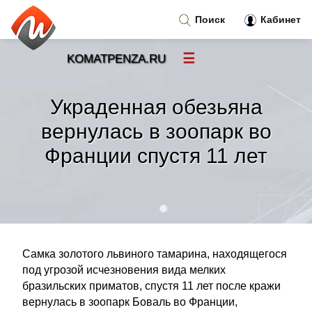
Поиск
Кабинет
☰
KOMATPENZA.RU
Новости
»
Украденная обезьяна
Тренды новостей
»
вернулась в зоопарк во
Франции спустя 11 лет
Рубрики
»
Правила
»
Контакт
»
Самка золотого львиного тамарина, находящегося
под угрозой исчезновения вида мелких
бразильских приматов, спустя 11 лет после кражи
вернулась в зоопарк Боваль во Франции,