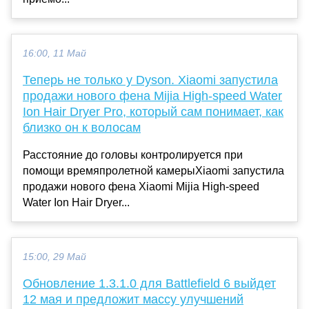
16:00, 11 Май
Теперь не только у Dyson. Xiaomi запустила
продажи нового фена Mijia High-speed Water
Ion Hair Dryer Pro, который сам понимает, как
близко он к волосам
Расстояние до головы контролируется при
помощи времяпролетной камерыXiaomi запустила
продажи нового фена Xiaomi Mijia High-speed
Water Ion Hair Dryer...
15:00, 29 Май
Обновление 1.3.1.0 для Battlefield 6 выйдет
12 мая и предложит массу улучшений