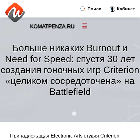
Поиск
Кабинет
☰
KOMATPENZA.RU
Новости
»
Больше никаких Burnout и
Тренды новостей
»
Need for Speed: спустя 30 лет
создания гоночных игр Criterion
Рубрики
»
«целиком сосредоточена» на
Правила
»
Battlefield
Контакт
»
Принадлежащая Electronic Arts студия Criterion