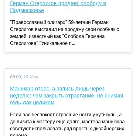
Герман Стерлигов продает слободу в
Подмосковье
"Православный олигарх" 59-летний Герман
Стерлигов выставил на продажу свой особняк с
землей, известный как "Слобода Германа
Стерлигова"."Уникальное п...
08:00, 19 Июл
Маникюр отрос, а запись лишь через
неделю: чем закрыть отрастание, не снимая
гель-лак целиком
Если вас беспокоят отросшие ногти у кутикулы, а
до визита к мастеру еще долго, мастера маникюра
советуют использовать ряд простых дизайнерских
приемо...