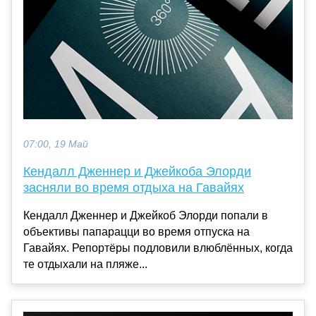
07:00, 19 Май
Кендалл Дженнер и Джейкоба Элорди
засняли во время отдыха на Гавайях
Кендалл Дженнер и Джейкоб Элорди попали в
объективы папарацци во время отпуска на
Гавайях. Репортёры подловили влюблённых, когда
те отдыхали на пляже...