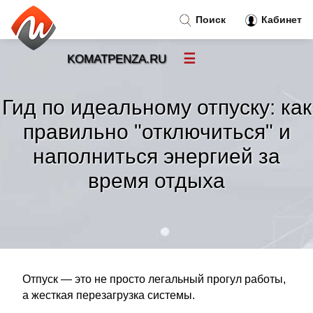
Поиск
Кабинет
☰
KOMATPENZA.RU
Новости
»
Гид по идеальному отпуску: как
Тренды новостей
»
правильно "отключиться" и
наполниться энергией за
Рубрики
»
время отдыха
Правила
»
Контакт
»
Отпуск — это не просто легальный прогул работы,
а жесткая перезагрузка системы.