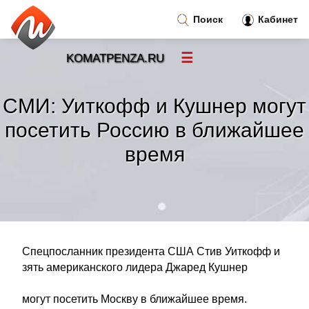
Поиск
Кабинет
☰
KOMATPENZA.RU
Новости
»
СМИ: Уиткофф и Кушнер могут
Тренды новостей
»
посетить Россию в ближайшее
время
Рубрики
»
Правила
»
Контакт
»
Спецпосланник президента США Стив Уиткофф и
зять американского лидера Джаред Кушнер
могут посетить Москву в ближайшее время.