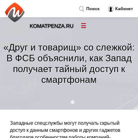
Поиск
Кабинет
☰
KOMATPENZA.RU
Новости
»
«Друг и товарищ» со слежкой:
Тренды новостей
»
В ФСБ объяснили, как Запад
получает тайный доступ к
Рубрики
»
смартфонам
Правила
»
Контакт
»
Западные спецслужбы могут получать скрытый
доступ к данным смартфонов и других гаджетов
благодаря особенностям работы компаний-