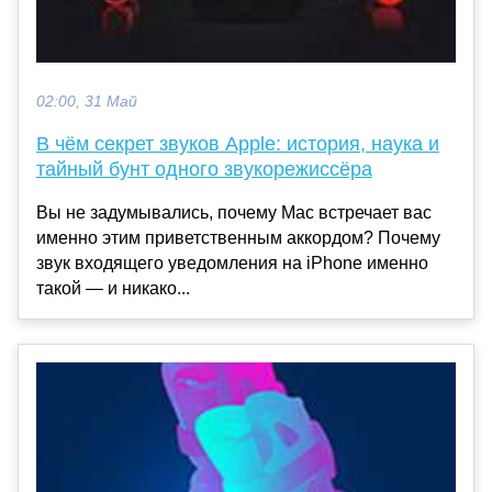
02:00, 31 Май
В чём секрет звуков Apple: история, наука и
тайный бунт одного звукорежиссёра
Вы не задумывались, почему Mac встречает вас
именно этим приветственным аккордом? Почему
звук входящего уведомления на iPhone именно
такой — и никако...