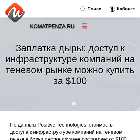
Поиск
Кабинет
☰
KOMATPENZA.RU
Новости
»
Заплатка дыры: доступ к
Тренды новостей
»
инфраструктуре компаний на
теневом рынке можно купить
Рубрики
»
за $100
Правила
»
Контакт
»
По данным Positive Technologies, стоимость
доступа к инфраструктуре компаний на теневом
рынке в большинстве случаев составляет от $100