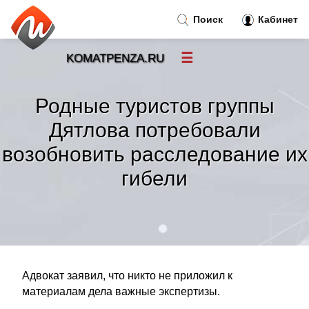
Поиск
Кабинет
☰
KOMATPENZA.RU
Новости
»
Родные туристов группы
Тренды новостей
»
Дятлова потребовали
возобновить расследование их
Рубрики
»
гибели
Правила
»
Контакт
»
Адвокат заявил, что никто не приложил к
материалам дела важные экспертизы.