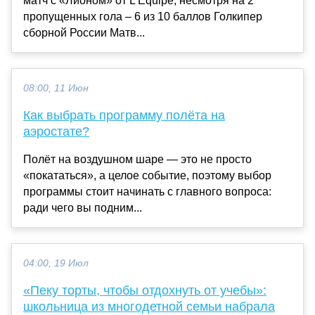
матч с «Лионом» от L’Équipe, несмотря на 2
пропущенных гола – 6 из 10 баллов Голкипер
сборной России Матв...
08:00, 11 Июн
Как выбрать программу полёта на
аэростате?
Полёт на воздушном шаре — это не просто
«покататься», а целое событие, поэтому выбор
программы стоит начинать с главного вопроса:
ради чего вы подним...
04:00, 19 Июл
«Пеку торты, чтобы отдохнуть от учебы»:
школьница из многодетной семьи набрала