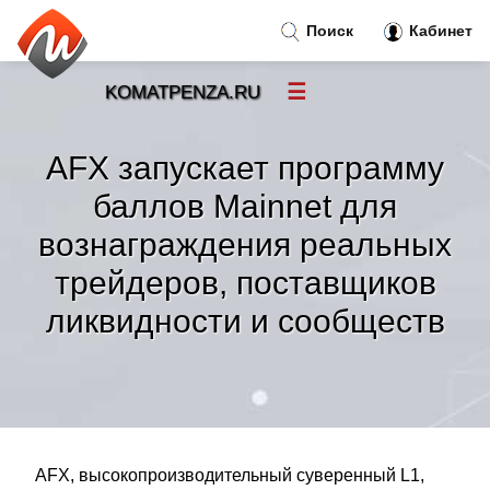
Поиск
Кабинет
☰
KOMATPENZA.RU
Новости
»
AFX запускает программу
Тренды новостей
»
баллов Mainnet для
вознаграждения реальных
Рубрики
»
трейдеров, поставщиков
Правила
ликвидности и сообществ
»
Контакт
»
AFX, высокопроизводительный суверенный L1,