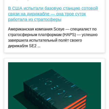
В США испытали базовую станцию сотовой
связи на дирижабле — она трое суток
работала из стратосферы
Американская компания Sceye — специалист по
стратосферным платформам (HAPS) — успешно
завершила испытательный полёт своего
дирижабля SE2 ...