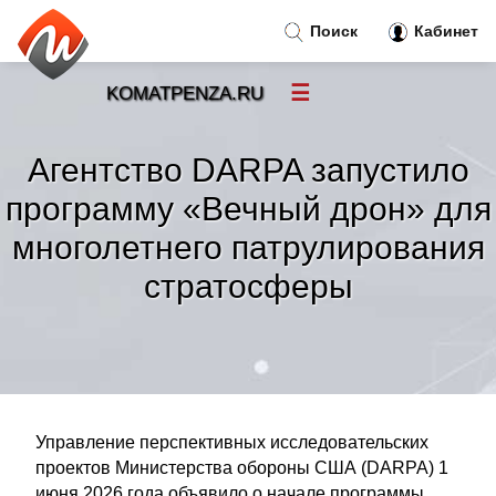
Поиск
Кабинет
☰
KOMATPENZA.RU
Новости
»
Агентство DARPA запустило
Тренды новостей
»
программу «Вечный дрон» для
многолетнего патрулирования
Рубрики
»
стратосферы
Правила
»
Контакт
»
Управление перспективных исследовательских
проектов Министерства обороны США (DARPA) 1
июня 2026 года объявило о начале программы