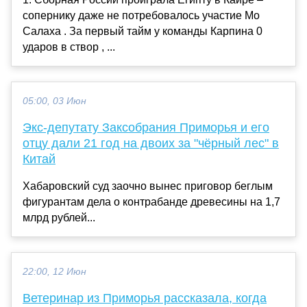
сопернику даже не потребовалось участие Мо
Салаха . За первый тайм у команды Карпина 0
ударов в створ , ...
05:00, 03 Июн
Экс-депутату Заксобрания Приморья и его
отцу дали 21 год на двоих за "чёрный лес" в
Китай
Хабаровский суд заочно вынес приговор беглым
фигурантам дела о контрабанде древесины на 1,7
млрд рублей...
22:00, 12 Июн
Ветеринар из Приморья рассказала, когда