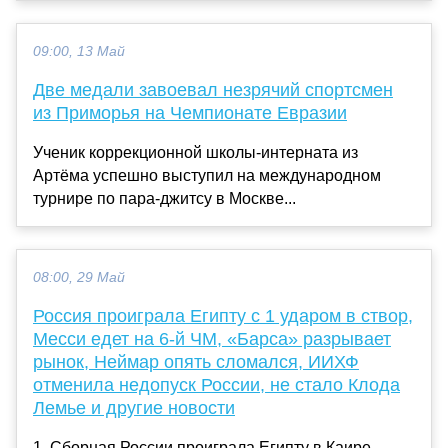
09:00, 13 Май
Две медали завоевал незрячий спортсмен
из Приморья на Чемпионате Евразии
Ученик коррекционной школы-интерната из
Артёма успешно выступил на международном
турнире по пара-джитсу в Москве...
08:00, 29 Май
Россия проиграла Египту с 1 ударом в створ,
Месси едет на 6-й ЧМ, «Барса» разрывает
рынок, Неймар опять сломался, ИИХФ
отменила недопуск России, не стало Клода
Лемье и другие новости
1. Сборная России проиграла Египту в Каире –