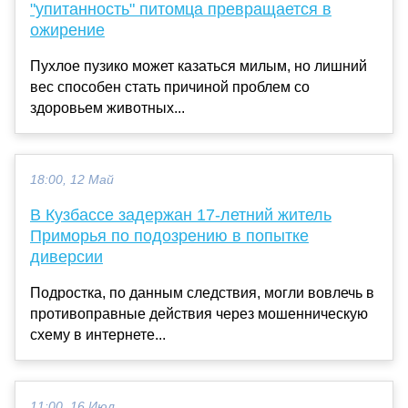
"упитанность" питомца превращается в
ожирение
Пухлое пузико может казаться милым, но лишний
вес способен стать причиной проблем со
здоровьем животных...
18:00, 12 Май
В Кузбассе задержан 17-летний житель
Приморья по подозрению в попытке
диверсии
Подростка, по данным следствия, могли вовлечь в
противоправные действия через мошенническую
схему в интернете...
11:00, 16 Июл