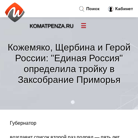
Поиск
Кабинет
☰
KOMATPENZA.RU
Новости
»
Кожемяко, Щербина и Герой
Тренды новостей
»
России: "Единая Россия"
определила тройку в
Рубрики
»
Заксобрание Приморья
Правила
»
Контакт
»
Губернатор
возглавит список второй раз подряд — пять лет