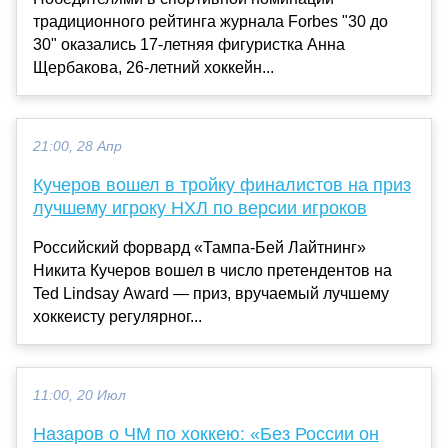
традиционного рейтинга журнала Forbes "30 до
30" оказались 17-летняя фигуристка Анна
Щербакова, 26-летний хоккейн...
21:00, 28 Апр
Кучеров вошел в тройку финалистов на приз
лучшему игроку НХЛ по версии игроков
Российский форвард «Тампа-Бей Лайтнинг»
Никита Кучеров вошел в число претендентов на
Ted Lindsay Award — приз, вручаемый лучшему
хоккеисту регулярног...
11:00, 20 Июл
Назаров о ЧМ по хоккею: «Без России он