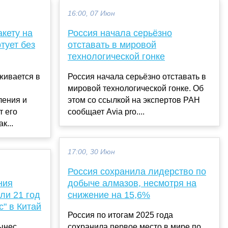
16:00, 07 Июн
акету на
Россия начала серьёзно
тует без
отставать в мировой
технологической гонке
живается в
Россия начала серьёзно отставать в
мировой технологической гонке. Об
ления и
этом со ссылкой на экспертов РАН
т его
сообщает Avia pro....
к...
17:00, 30 Июн
Россия сохранила лидерство по
ния
добыче алмазов, несмотря на
ли 21 год
снижение на 15,6%
с" в Китай
Россия по итогам 2025 года
ынес
сохранила первое место в мире по