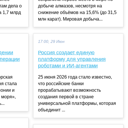
там дела о
добыче алмазов, несмотря на
 1,7 млрд
снижение объёмов на 15,6% (до 31,5
млн карат). Мировая добыча...
17:00, 29 Июн
дении
Россия создает единую
операции
платформу для управления
роботами и ИИ-агентами
орская
25 июня 2026 года стало известно,
ня стала
что российские банки
понии и
прорабатывают возможность
 моря»,
создания первой в стране
...
универсальной платформы, которая
объединит ...