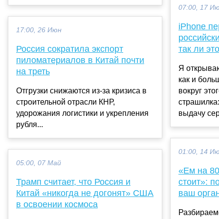
07:00, 17 И
iPhone пе
17:00, 26 Июн
российск
Россия сократила экспорт
так ли эт
пиломатериалов в Китай почти
Я открываю
на треть
как и боль
Отгрузки снижаются из-за кризиса в
вокруг это
строительной отрасли КНР,
страшилка:
удорожания логистики и укрепления
выдачу серт
рубля...
01:00, 14 И
05:00, 07 Май
«Ем на 80
Трамп считает, что Россия и
стоит»: п
Китай «никогда не догонят» США
ваш орган
в освоении космоса
Разбираем