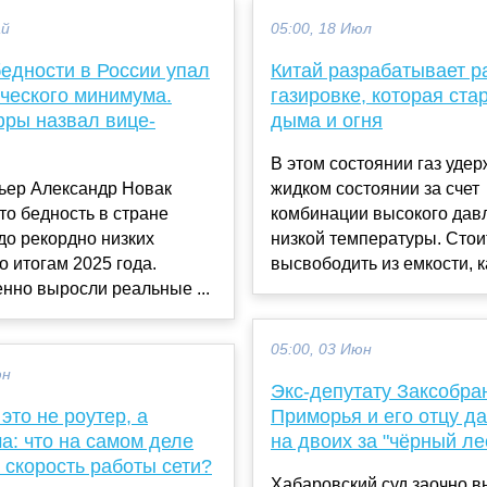
ай
05:00, 18 Июл
едности в России упал
Китай разрабатывает р
ического минимума.
газировке, которая стар
фры назвал вице-
дыма и огня
В этом состоянии газ удер
ьер Александр Новак
жидком состоянии за счет
то бедность в стране
комбинации высокого дав
до рекордно низких
низкой температуры. Стои
о итогам 2025 года.
высвободить из емкости, ка
нно выросли реальные ...
05:00, 03 Июн
юн
Экс-депутату Заксобра
 это не роутер, а
Приморья и его отцу да
а: что на самом деле
на двоих за "чёрный ле
 скорость работы сети?
Хабаровский суд заочно в