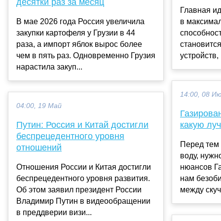
десятки раз за месяц
Главная ид
В мае 2026 года Россия увеличила
в максима
закупки картофеля у Грузии в 44
способности
раза, а импорт яблок вырос более
становитс
чем в пять раз. Одновременно Грузия
устройств, г
нарастила закуп...
14:00, 08 И
04:00, 19 Май
Газирова
Путин: Россия и Китай достигли
какую лу
беспрецедентного уровня
Перед тем 
отношений
воду, нужн
Отношения России и Китая достигли
нюансов Г
беспрецедентного уровня развития.
нам безоб
Об этом заявил президент России
между скуч
Владимир Путин в видеообращении
в преддверии визи...