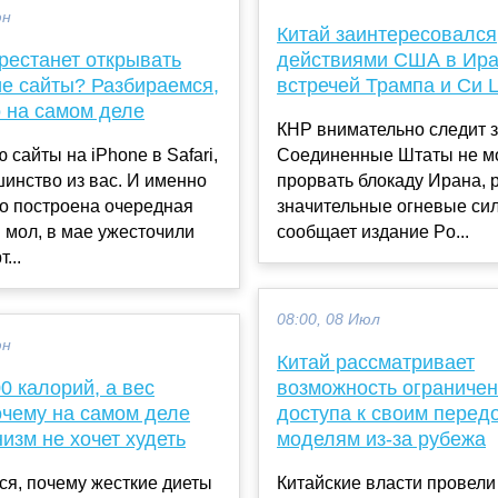
юн
Китай заинтересовался
рестанет открывать
действиями США в Ира
ие сайты? Разбираемся,
встречей Трампа и Си 
о на самом деле
КНР внимательно следит за
 сайты на iPhone в Safari,
Соединенные Штаты не м
шинство из вас. И именно
прорвать блокаду Ирана, 
го построена очередная
значительные огневые сил
 мол, в мае ужесточили
сообщает издание Po...
...
08:00, 08 Июл
юн
Китай рассматривает
0 калорий, а вес
возможность ограниче
очему на самом деле
доступа к своим перед
изм не хочет худеть
моделям из-за рубежа
ся, почему жесткие диеты
Китайские власти провели