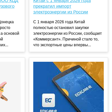
 ООО КЦД
Китай с 1 января 2026 года
узового
прекратил импорт
электроэнергии из России
Донецка
С 1 января 2026 года Китай
просто
полностью остановил закупки
 а основой
электроэнергии из России, сообщает
ой
«Коммерсант». Причиной стало то,
их...
что экспортные цены впервы...