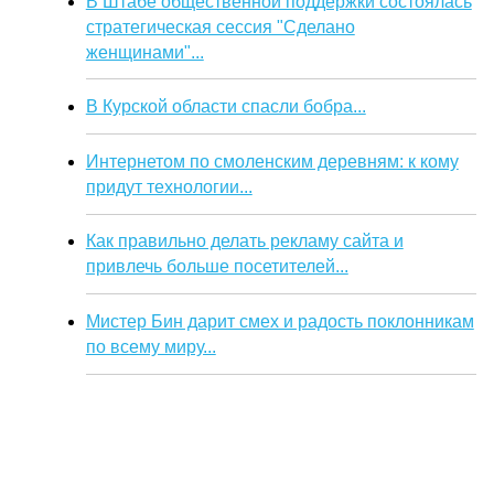
В Штабе общественной поддержки состоялась
стратегическая сессия "Сделано
женщинами"...
В Курской области спасли бобра...
Интернетом по смоленским деревням: к кому
придут технологии...
Как правильно делать рекламу сайта и
привлечь больше посетителей...
Мистер Бин дарит смех и радость поклонникам
по всему миру...