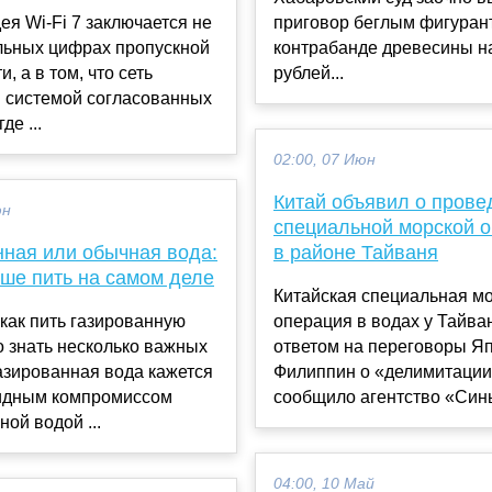
ея Wi-Fi 7 заключается не
приговор беглым фигуран
льных цифрах пропускной
контрабанде древесины на
, а в том, что сеть
рублей...
я системой согласованных
де ...
02:00, 07 Июн
Китай объявил о прове
юн
специальной морской 
нная или обычная вода:
в районе Тайваня
чше пить на самом деле
Китайская специальная м
как пить газированную
операция в водах у Тайва
о знать несколько важных
ответом на переговоры Я
азированная вода кажется
Филиппин о «делимитации
идным компромиссом
сообщило агентство «Синь
ной водой ...
04:00, 10 Май