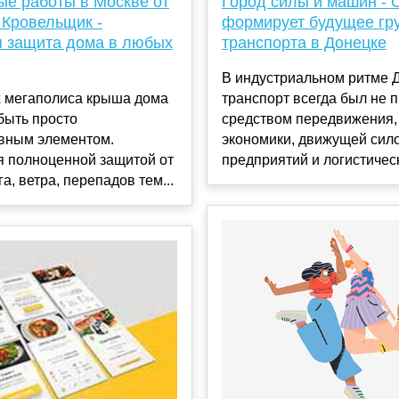
ые работы в Москве от
Город силы и машин -
 Кровельщик -
формирует будущее гр
 защита дома в любых
транспорта в Донецке
В индустриальном ритме 
х мегаполиса крыша дома
транспорт всегда был не 
быть просто
средством передвижения,
ивным элементом.
экономики, движущей сил
я полноценной защитой от
предприятий и логистическ
а, ветра, перепадов тем...