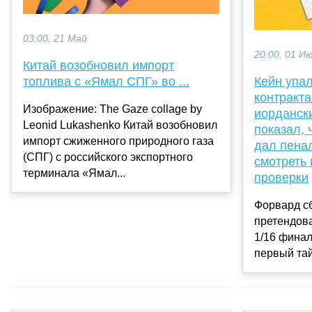
03:00, 21 Май
20:00, 01 И
Китай возобновил импорт
топлива с «Ямал СПГ» во ...
Кейн упа
контракта
Изображение: The Gaze collage by
иорданск
Leonid Lukashenko Китай возобновил
показал, 
импорт сжиженного природного газа
дал пена
(СПГ) с российского экспортного
смотреть 
терминала «Ямал...
проверки
Форвард с
претендова
1/16 финал
первый тайм