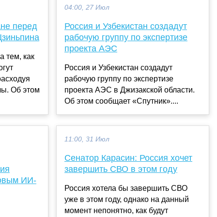
04:00, 27 Июл
не перед
Россия и Узбекистан создадут
Цзиньпина
рабочую группу по экспертизе
проекта АЭС
 тем, как
огут
Россия и Узбекистан создадут
расходуя
рабочую группу по экспертизе
ы. Об этом
проекта АЭС в Джизакской области.
Об этом сообщает «Спутник»....
11:00, 31 Июл
Сенатор Карасин: Россия хочет
ния
завершить СВО в этом году
овым ИИ-
Россия хотела бы завершить СВО
уже в этом году, однако на данный
момент непонятно, как будут