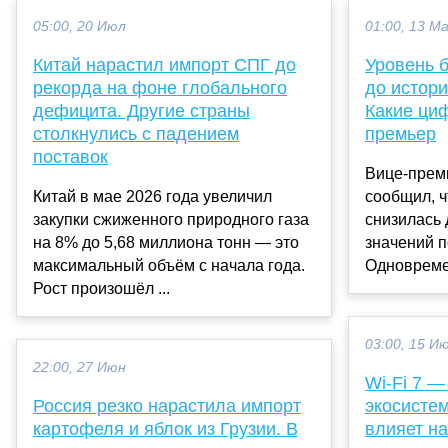
05:00, 20 Июл
01:00, 13 М
Китай нарастил импорт СПГ до
Уровень б
рекорда на фоне глобального
до истор
дефицита. Другие страны
Какие ци
столкнулись с падением
премьер
поставок
Вице-прем
Китай в мае 2026 года увеличил
сообщил, ч
закупки сжиженного природного газа
снизилась 
на 8% до 5,68 миллиона тонн — это
значений п
максимальный объём с начала года.
Одновреме
Рост произошёл ...
03:00, 15 И
22:00, 27 Июн
Wi-Fi 7 —
Россия резко нарастила импорт
экосистем
картофеля и яблок из Грузии. В
влияет на