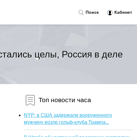
Поиск
Кабинет
стались целы, Россия в деле
Топ новости часа
NYP: в США задержали вооруженного
мужчину возле гольф-клуба Трампа...