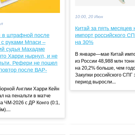
10:00, 20 Июн
юл
Китай за пять месяцев
л в штрафной после
импорт российского СП
 с руками Мпаси –
на 30%
ий судья Махадме
В январе—мае Китай имп
что Харри нырнул, и не
из России 48,988 млн тонн
льти. Рефери не пошел
на 20,2% больше, чем год
повтор после ВАР-
Закупки российского СПГ з
период выросли...
борной Англии Харри Кейн
л на пенальти в матче
а ЧМ-2026 с ДР Конго (0:1,
)....