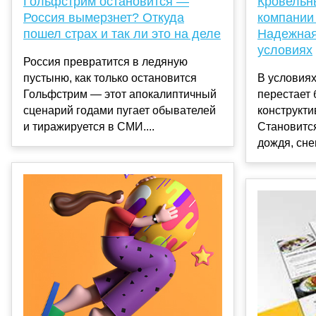
Кровельн
Гольфстрим остановится —
компании
Россия вымерзнет? Откуда
Надежная
пошел страх и так ли это на деле
условиях
Россия превратится в ледяную
В условия
пустыню, как только остановится
перестает 
Гольфстрим — этот апокалиптичный
конструкт
сценарий годами пугает обывателей
Становитс
и тиражируется в СМИ....
дождя, снег