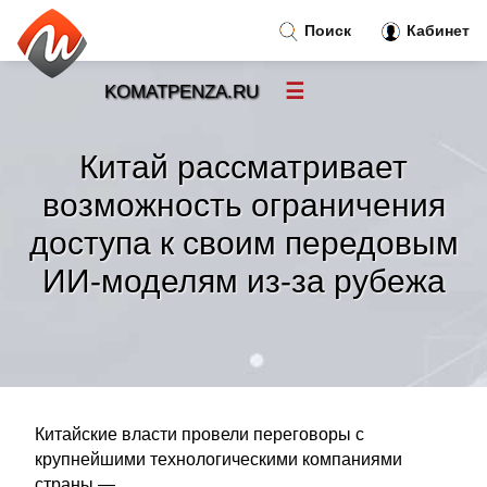
Поиск
Кабинет
☰
KOMATPENZA.RU
Новости
»
Китай рассматривает
Тренды новостей
»
возможность ограничения
доступа к своим передовым
Рубрики
»
ИИ-моделям из-за рубежа
Правила
»
Контакт
»
Китайские власти провели переговоры с
крупнейшими технологическими компаниями
страны —