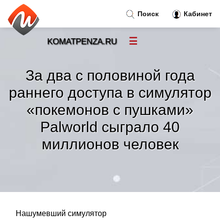
Поиск
Кабинет
☰
KOMATPENZA.RU
Новости
»
За два с половиной года
Тренды новостей
»
раннего доступа в симулятор
«покемонов с пушками»
Рубрики
»
Palworld сыграло 40
Правила
миллионов человек
»
Контакт
»
Нашумевший симулятор