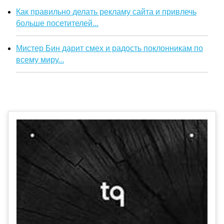
Как правильно делать рекламу сайта и привлечь
больше посетителей...
Мистер Бин дарит смех и радость поклонникам по
всему миру...