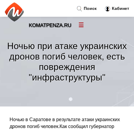
Поиск
Кабинет
☰
KOMATPENZA.RU
Новости
»
Ночью при атаке украинских
Тренды новостей
»
дронов погиб человек, есть
повреждения
Рубрики
»
"инфраструктуры"
Правила
»
Контакт
»
Ночью в Саратове в результате атаки украинских
дронов погиб человек.Как сообщил губернатор