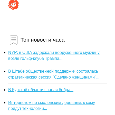
Топ новости часа
NYP: в США задержали вооруженного мужчину
возле гольф-клуба Трампа...
В Штабе общественной поддержки состоялась
стратегическая сессия "Сделано женщинами"...
В Курской области спасли бобра...
Интернетом по смоленским деревням: к кому
придут технологии...