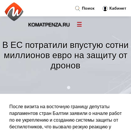
Поиск
Кабинет
☰
KOMATPENZA.RU
Новости
»
В ЕС потратили впустую сотни
Тренды новостей
»
миллионов евро на защиту от
дронов
Рубрики
»
Правила
»
Контакт
»
После визита на восточную границу депутаты
парламентов стран Балтии заявили о начале работ
по ее укреплению и созданию системы защиты от
беспилотников, что вызвало резкую реакцию у