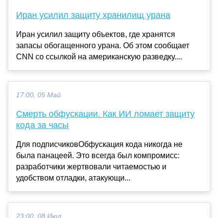
Иран усилил защиту хранилищ урана
Иран усилил защиту объектов, где хранятся
запасы обогащенного урана. Об этом сообщает
CNN со ссылкой на американскую разведку....
17:00, 05 Май
Смерть обфускации. Как ИИ ломает защиту
кода за часы
Для подписчиковОбфускация кода никогда не
была панацеей. Это всегда был компромисс:
разработчики жертвовали читаемостью и
удобством отладки, атакующи...
23:00, 08 Июл