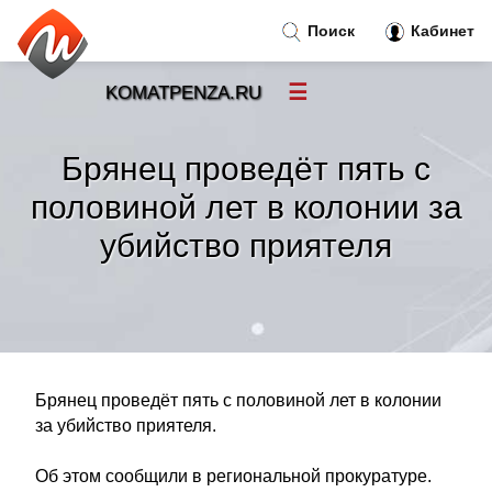
Поиск
Кабинет
☰
KOMATPENZA.RU
Новости
»
Брянец проведёт пять с
Тренды новостей
»
половиной лет в колонии за
убийство приятеля
Рубрики
»
Правила
»
Контакт
»
Брянец проведёт пять с половиной лет в колонии
за убийство приятеля.
Об этом сообщили в региональной прокуратуре.