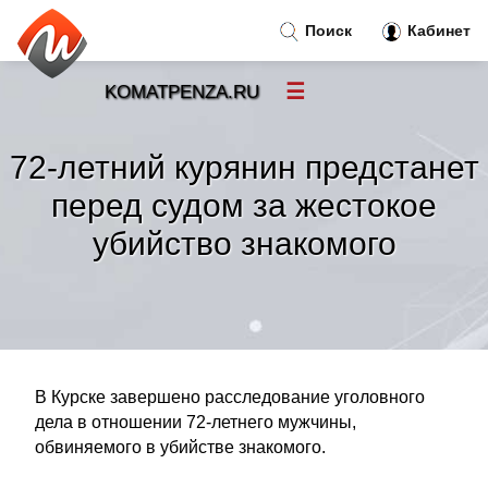
Поиск
Кабинет
☰
KOMATPENZA.RU
Новости
»
72-летний курянин предстанет
Тренды новостей
»
перед судом за жестокое
убийство знакомого
Рубрики
»
Правила
»
Контакт
»
В Курске завершено расследование уголовного
дела в отношении 72-летнего мужчины,
обвиняемого в убийстве знакомого.