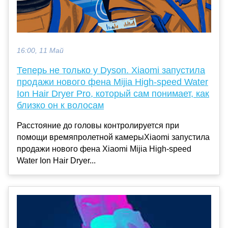
16:00, 11 Май
Теперь не только у Dyson. Xiaomi запустила
продажи нового фена Mijia High-speed Water
Ion Hair Dryer Pro, который сам понимает, как
близко он к волосам
Расстояние до головы контролируется при
помощи времяпролетной камерыXiaomi запустила
продажи нового фена Xiaomi Mijia High-speed
Water Ion Hair Dryer...