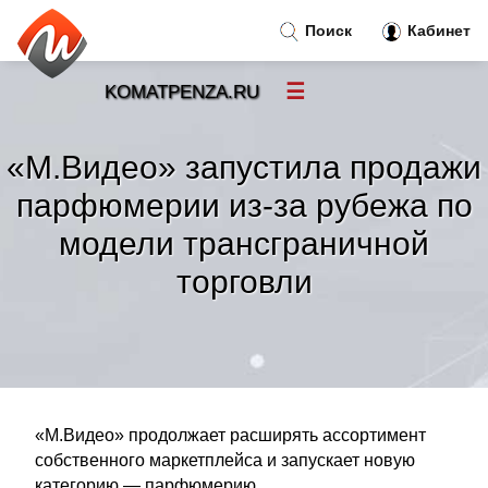
Поиск
Кабинет
☰
KOMATPENZA.RU
Новости
»
«М.Видео» запустила продажи
Тренды новостей
»
парфюмерии из-за рубежа по
модели трансграничной
Рубрики
»
торговли
Правила
»
Контакт
»
«М.Видео» продолжает расширять ассортимент
собственного маркетплейса и запускает новую
категорию — парфюмерию....