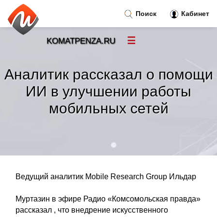
Поиск
Кабинет
☰
KOMATPENZA.RU
Новости
»
Аналитик рассказал о помощи
Тренды новостей
»
ИИ в улучшении работы
мобильных сетей
Рубрики
»
Правила
»
Контакт
»
Ведущий аналитик Mobile Research Group Ильдар
Муртазин в эфире Радио «Комсомольская правда»
рассказал , что внедрение искусственного