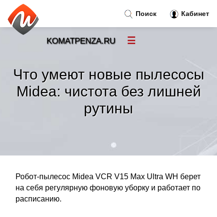
Поиск
Кабинет
☰
KOMATPENZA.RU
Новости
»
Что умеют новые пылесосы
Тренды новостей
»
Midea: чистота без лишней
рутины
Рубрики
»
Правила
»
Контакт
»
Робот-пылесос Midea VCR V15 Max Ultra WH берет
на себя регулярную фоновую уборку и работает по
расписанию.