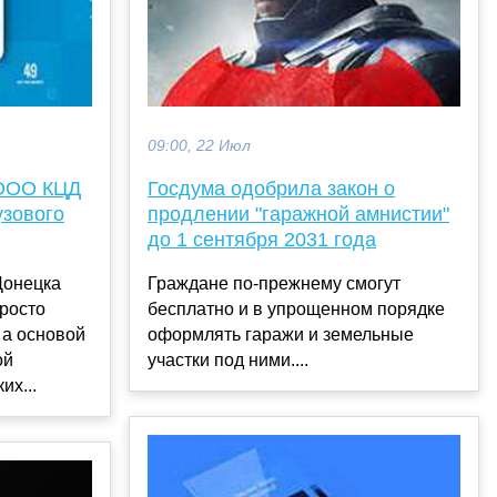
09:00, 22 Июл
 ООО КЦД
Госдума одобрила закон о
узового
продлении "гаражной амнистии"
до 1 сентября 2031 года
Донецка
Граждане по-прежнему смогут
просто
бесплатно и в упрощенном порядке
 а основой
оформлять гаражи и земельные
ой
участки под ними....
их...