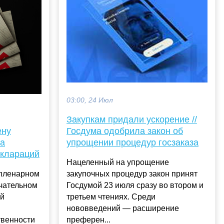
03:00, 24 Июл
Закупкам придали ускорение //
ену
Госдума одобрила закон об
за
упрощении процедур госзаказа
еклараций
Нацеленный на упрощение
 пленарном
закупочных процедур закон принят
нчательном
Госдумой 23 июля сразу во втором и
ий
третьем чтениях. Среди
нововведений — расширение
твенности
преферен...