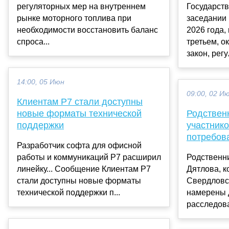
регуляторных мер на внутреннем
Государст
рынке моторного топлива при
заседании 
необходимости восстановить баланс
2026 года,
спроса...
третьем, о
закон, рег
14:00, 05 Июн
09:00, 02 И
Клиентам Р7 стали доступны
новые форматы технической
Родствен
поддержки
участник
потребов
Разработчик софта для офисной
работы и коммуникаций Р7 расширил
Родственн
линейку... Сообщение Клиентам Р7
Дятлова, к
стали доступны новые форматы
Свердловск
технической поддержки п...
намерены 
расследова