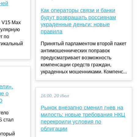
ней
Как операторы связи и банки
будут возвращать россиянам
 V15 Max
украденные деньги: новые
егулярную
правила
т по
тикальный
Принятый парламентом второй пакет
антимошеннических поправок
предусматривает возможность
компенсации средств граждан,
украденных мошенниками. Компенс...
ели».
е о
16:00, 20 Июл
О
Рынок внезапно сменил гнев на
тело
милость: новые требования НКЦ
S стал
перекроили условия по
облигации
оторый