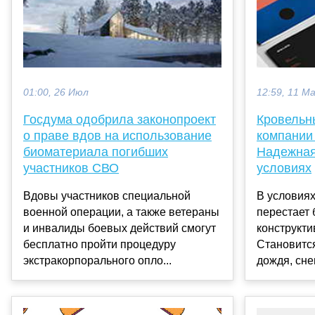
01:00, 26 Июл
12:59, 11 М
Госдума одобрила законопроект
Кровельн
о праве вдов на использование
компании
биоматериала погибших
Надежная
участников СВО
условиях
Вдовы участников специальной
В условия
военной операции, а также ветераны
перестает 
и инвалиды боевых действий смогут
конструкт
бесплатно пройти процедуру
Становитс
экстракорпорального опло...
дождя, снег