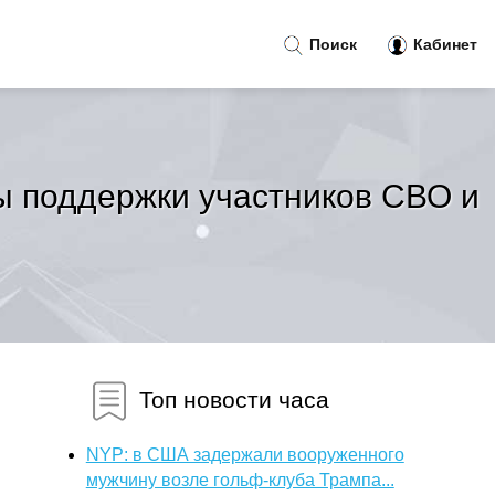
Поиск
Кабинет
ы поддержки участников СВО и
Топ новости часа
NYP: в США задержали вооруженного
мужчину возле гольф-клуба Трампа...