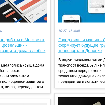
ай
10:27, 18 Май
ые работы в Москве от
Город силы и машин -
 Кровельщик -
формирует будущее гр
 защита дома в любых
транспорта в Донецке
В индустриальном ритме 
х мегаполиса крыша дома
транспорт всегда был не 
быть просто
средством передвижения,
ивным элементом.
экономики, движущей сил
я полноценной защитой от
предприятий и логистическ
а, ветра, перепадов тем...