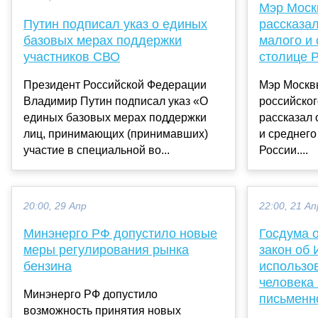
Мэр Моск
Путин подписал указ о единых
рассказа
базовых мерах поддержки
малого и 
участников СВО
столице 
Президент Российской Федерации
Мэр Москв
Владимир Путин подписал указ «О
российско
единых базовых мерах поддержки
рассказал 
лиц, принимающих (принимавших)
и среднего
участие в специальной во...
России....
20:00, 29 Апр
22:00, 21 Ап
Минэнерго РФ допустило новые
Госдума 
меры регулирования рынка
закон об 
бензина
использов
человека 
Минэнерго РФ допустило
письменн
возможность принятия новых