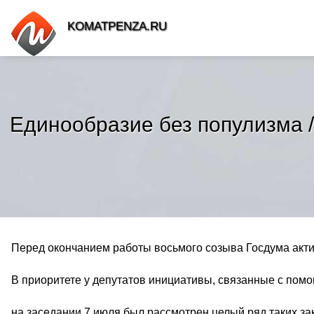
KOMATPENZA.RU
Единообразие без популизма 
Перед окончанием работы восьмого созыва Госдума акт
В приоритете у депутатов инициативы, связанные с пом
на заседании 7 июля был рассмотрен целый ряд таких за