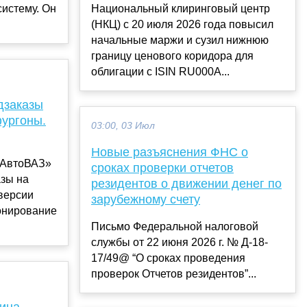
истему. Он
Национальный клиринговый центр
(НКЦ) с 20 июля 2026 года повысил
начальные маржи и сузил нижнюю
границу ценового коридора для
облигации с ISIN RU000A...
дзаказы
фургоны.
03:00, 03 Июл
Новые разъяснения ФНС о
«АвтоВАЗ»
сроках проверки отчетов
азы на
резидентов о движении денег по
версии
зарубежному счету
онирование
Письмо Федеральной налоговой
службы от 22 июня 2026 г. № Д-18-
17/49@ “О сроках проведения
проверок Отчетов резидентов”...