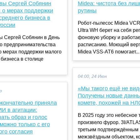
вы Сергей Собянин
Midea: чистота без лиш
л о мерах поддержки
рутины
среднего бизнеса в
Робот-пылесос Midea VCR
России
Ultra WH берет на себя р
ы Сергей Собянин в День
фоновую уборку и работае
го предпринимательства
расписанию. Моющий вер
о мерах поддержки малого
Midea VSS-AT6 помогает...
 бизнеса в столице
04:00, 24 Июн
«Мы такого ещё не вид
р
Получены новые данны
окончательно приняла
комете, похожей на НЛ
ИИ в агитации:
В 2025 году это небесное 
ать образ и голос
произвело фурор. 3I/ATLA
можно только с его
третьим подтверждённым
ого согласия
межзвёздным объектом, к