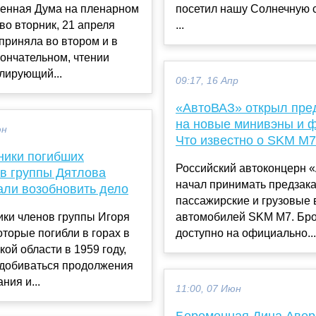
венная Дума на пленарном
посетил нашу Солнечную с
во вторник, 21 апреля
...
 приняла во втором и в
кончательном, чтении
улирующий...
09:17, 16 Апр
«АвтоВАЗ» открыл пре
на новые минивэны и 
юн
Что известно о SKM M7
ники погибших
Российский автоконцерн 
ов группы Дятлова
начал принимать предзак
али возобновить дело
пассажирские и грузовые 
ики членов группы Игоря
автомобилей SKM M7. Бр
оторые погибли в горах в
доступно на официально...
ой области в 1959 году,
добиваться продолжения
ния и...
11:00, 07 Июн