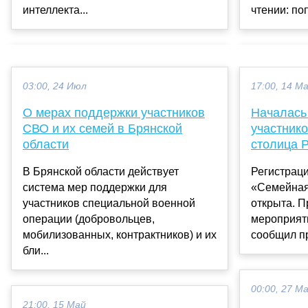
интеллекта...
чтении: поп
03:00, 24 Июл
17:00, 14 М
О мерах поддержки участников
Началась
СВО и их семей в Брянской
участник
области
столица 
В Брянской области действует
Регистраци
система мер поддержки для
«Семейная
участников специальной военной
открыта. П
операции (добровольцев,
мероприяти
мобилизованных, контрактников) и их
сообщил пр
бли...
00:00, 27 М
21:00, 15 Май