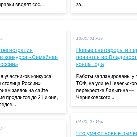
за...
равки вводят сос...
ай
18:00, 01 Авг
 регистрация
Новые светофоры и пе
ов конкурса «Семейная
появятся во Владивост
России»
конца года
я участников конкурса
Работы запланированы у 
 столица России»
ТОФ, на улице Невельског
рием заявок на сайте
перекрестке Ладыгина —
я продлится до 21 июня,
Черняховского...
едсе...
04:00, 07 Июл
ай
Что умеют новые пыле