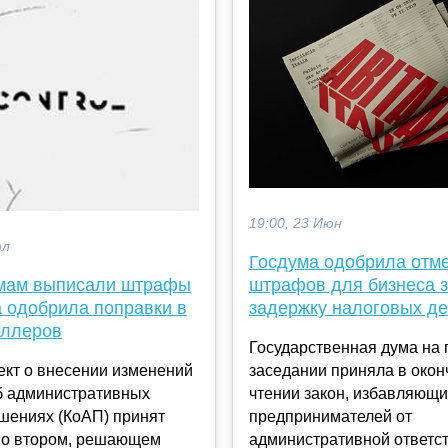
19:00, 23 Июн
юл
Госдума одобрила отм
штрафов для бизнеса 
мам выписали штрафы
задержку налоговых д
а одобрила поправки в
еллеров
Государственная дума на
заседании приняла в око
ект о внесении изменений
чтении закон, избавляющ
об административных
предпринимателей от
шениях (КоАП) принят
административной ответс
во втором, решающем