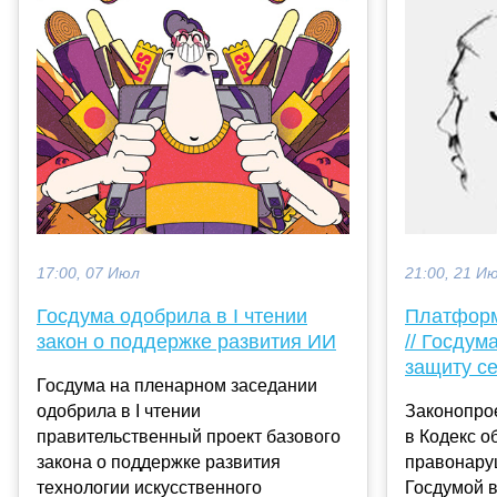
17:00, 07 Июл
21:00, 21 И
Госдума одобрила в I чтении
Платфор
закон о поддержке развития ИИ
// Госдум
защиту с
Госдума на пленарном заседании
одобрила в I чтении
Законопро
правительственный проект базового
в Кодекс 
закона о поддержке развития
правонару
технологии искусственного
Госдумой 