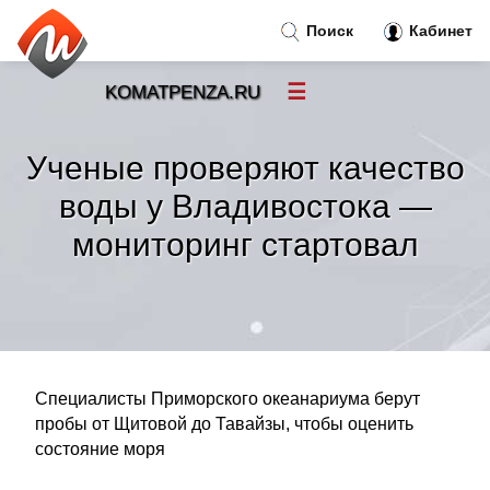
Поиск
Кабинет
☰
KOMATPENZA.RU
Новости
»
Ученые проверяют качество
Тренды новостей
»
воды у Владивостока —
мониторинг стартовал
Рубрики
»
Правила
»
Контакт
»
Специалисты Приморского океанариума берут
пробы от Щитовой до Тавайзы, чтобы оценить
состояние моря