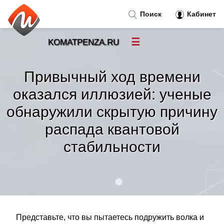
Поиск
Кабинет
☰
KOMATPENZA.RU
Новости
»
Привычный ход времени
Тренды новостей
»
оказался иллюзией: ученые
обнаружили скрытую причину
Рубрики
»
распада квантовой
Правила
»
стабильности
Контакт
»
Представьте, что вы пытаетесь подружить волка и