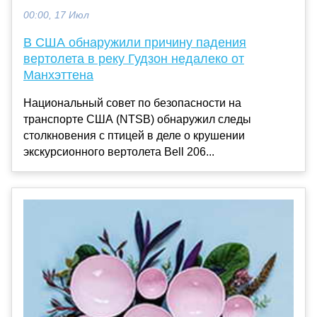
00:00, 17 Июл
В США обнаружили причину падения
вертолета в реку Гудзон недалеко от
Манхэттена
Национальный совет по безопасности на
транспорте США (NTSB) обнаружил следы
столкновения с птицей в деле о крушении
экскурсионного вертолета Bell 206...