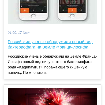
01:00, 17 Июл
Российские ученые обнаружили новый вид
бактериофага на Земле Франца-Иосифа
Российские ученые обнаружили на Земле Франца-
Иосифа новый вид вирулентного бактериофага
рода «Kagunavirus», поражающего кишечную
палочку. По мнению и...