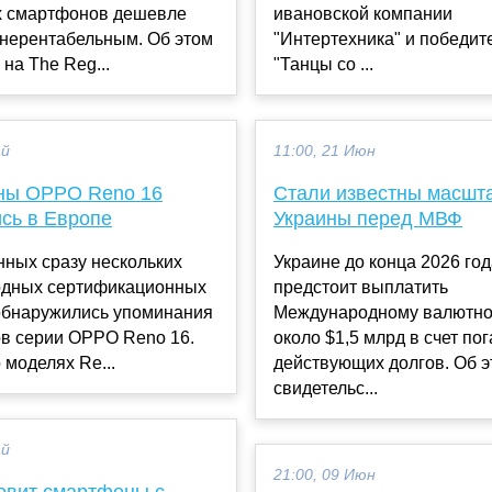
 смартфонов дешевле
ивановской компании
 нерентабельным. Об этом
"Интертехника" и победит
 на The Reg...
"Танцы со ...
ай
11:00, 21 Июн
ны OPPO Reno 16
Стали известны масшт
ись в Европе
Украины перед МВФ
нных сразу нескольких
Украине до конца 2026 го
дных сертификационных
предстоит выплатить
обнаружились упоминания
Международному валютно
в серии OPPO Reno 16.
около $1,5 млрд в счет по
 моделях Re...
действующих долгов. Об 
свидетельс...
ай
21:00, 09 Июн
товит смартфоны с