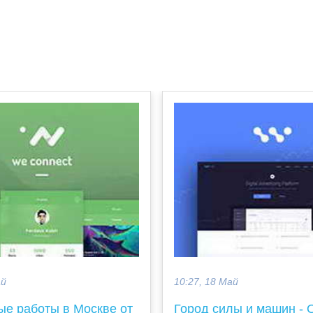
ай
10:27, 18 Май
ые работы в Москве от
Город силы и машин -