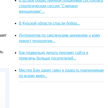
В Штабе общественной поддержки состоялась
стратегическая сессия "Сделано
женщинами"...
В Курской области спасли бобра...
Интернетом по смоленским деревням: к кому
чает
придут технологии...
s.
Как правильно делать рекламу сайта и
привлечь больше посетителей...
Мистер Бин дарит смех и радость поклонникам
по всему миру...