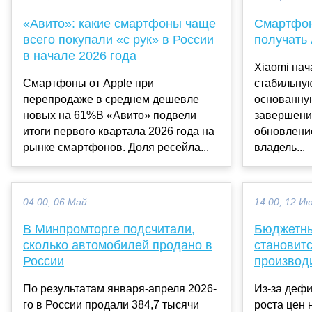
«Авито»: какие смартфоны чаще
Смартфон
всего покупали «с рук» в России
получать 
в начале 2026 года
Xiaomi нач
Смартфоны от Apple при
стабильную
перепродаже в среднем дешевле
основанную
новых на 61%В «Авито» подвели
завершени
итоги первого квартала 2026 года на
обновлени
рынке смартфонов. Доля ресейла...
владель...
04:00, 06 Май
14:00, 12 И
В Минпромторге подсчитали,
Бюджетн
сколько автомобилей продано в
становит
России
производ
По результатам января-апреля 2026-
Из-за дефи
го в России продали 384,7 тысячи
роста цен 