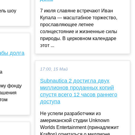
ель шоу
7 июля славяне встречают Иван
Купала — масштабное торжество,
прославляющее летнее
солнцестояние и жизненные силы
природы. В церковном календаре
этот ...
абы долга
17:00, 15 Май
да
Subnautica 2 достигла двух
му фонду
миллионов проданных копий
гашения
спустя всего 12 часов раннего
этом
доступа
Не успели разработчики из
американской студии Unknown
Worlds Entertainment (принадлежит
Krafton) отчитаться о миллионе