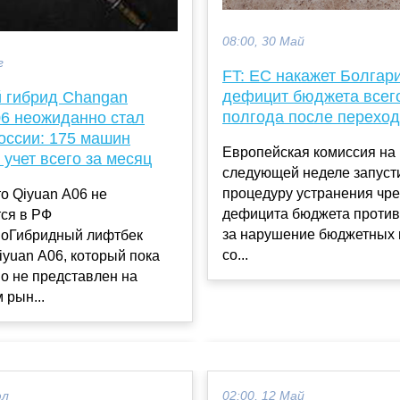
08:00, 30 Май
г
FT: ЕС накажет Болгар
дефицит бюджета всег
й гибрид Changan
полгода после переход
06 неожиданно стал
оссии: 175 машин
Европейская комиссия на
 учет всего за месяц
следующей неделе запуст
процедуру устранения чр
то Qiyuan A06 не
дефицита бюджета против
ся в РФ
за нарушение бюджетных 
оГибридный лифтбек
со...
yuan A06, который пока
о не представлен на
 рын...
юл
02:00, 12 Май