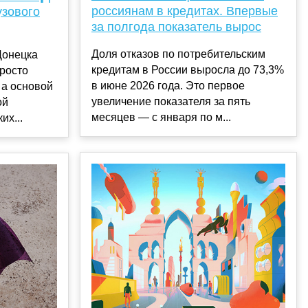
россиянам в кредитах. Впервые
узового
за полгода показатель вырос
Доля отказов по потребительским
Донецка
кредитам в России выросла до 73,3%
просто
в июне 2026 года. Это первое
 а основой
увеличение показателя за пять
ой
месяцев — с января по м...
их...