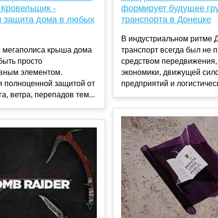
 Кровельщик -
формирует будущее гр
 защита дома в любых
транспорта в Донецке
В индустриальном ритме 
х мегаполиса крыша дома
транспорт всегда был не 
быть просто
средством передвижения,
ивным элементом.
экономики, движущей сил
я полноценной защитой от
предприятий и логистическ
а, ветра, перепадов тем...