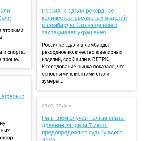
тали
Россияне сдали рекордное
Орле
количество ювелирных изделий
в ломбарды. Кто чаще всего
и вторыми
закладывает украшения
м
Россияне сдали в ломбарды
 и спорта.
рекордное количество ювелирных
 прошё...
изделий, сообщили в ВГТРК.
Исследование рынка показало, что
основными клиентами стали
зумеры...
и аферы с
09:00, 07 Июл
Ни в коем случае нельзя спать:
рну
древние запреты 7 июля
нных
предопределяют судьбу всего
ректор
дома