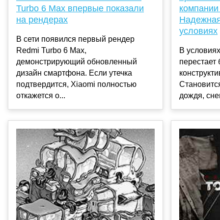
Turbo 6 Max впервые показали
компании
на рендерах
Надежная
условиях
В сети появился первый рендер
Redmi Turbo 6 Max,
В условия
демонстрирующий обновленный
перестает 
дизайн смартфона. Если утечка
конструкт
подтвердится, Xiaomi полностью
Становитс
откажется о...
дождя, снег