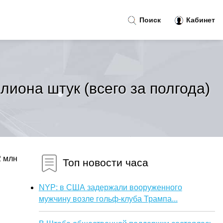
Поиск
Кабинет
иона штук (всего за полгода)
2 млн
Топ новости часа
NYP: в США задержали вооруженного
мужчину возле гольф-клуба Трампа...