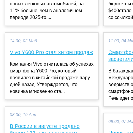
новых легковых автомобилей, на
бюджетных
11% больше, чем в аналогичном
$400стало
периоде 2025-го....
со ссылкой
14:00, 02 Май
11:00, 04 М
Vivo Y600 Pro стал хитом продаж
Смартфо
засветил
Компания Vivo отчиталась об успехах
смартфона Y600 Pro, который
В базах да
появился в китайской продаже пару
междунаро
дней назад. Утверждается, что
ведомств 
новинка мгновенно ста...
смартфоно
Речь идет о
08:00, 19 Апр
09:00, 07 М
В России в августе продано
более 122 тыс. новых авто,
Honor го