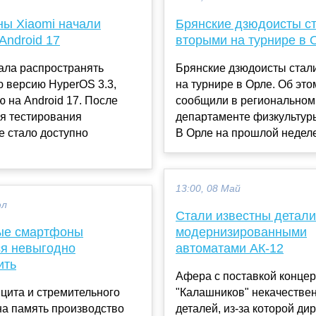
ы Xiaomi начали
Брянские дзюдоисты с
Android 17
вторыми на турнире в 
ала распространять
Брянские дзюдоисты стал
 версию HyperOS 3.3,
на турнире в Орле. Об это
 на Android 17. После
сообщили в региональном
я тестирования
департаменте физкультуры
е стало доступно
В Орле на прошлой неделе
13:00, 08 Май
юл
Стали известны детал
ые смартфоны
модернизированными
ся невыгодно
автоматами АК-12
ить
Афера с поставкой конце
цита и стремительного
"Калашников" некачестве
на память производство
деталей, из-за которой ди