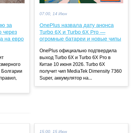
07:00, 14 Июн
OnePlus назвала дату анонса
ию за
Turbo 6X и Turbo 6X Pro —
о через
огромные батареи и новые чипы
а на евро
OnePlus официально подтвердила
выход Turbo 6X и Turbo 6X Pro в
ит
Китае 10 июня 2026. Turbo 6X
езмерного
получит чип MediaTek Dimensity 7360
 Болгарии
Super, аккумулятор на...
правил,
15:00, 15 Июн