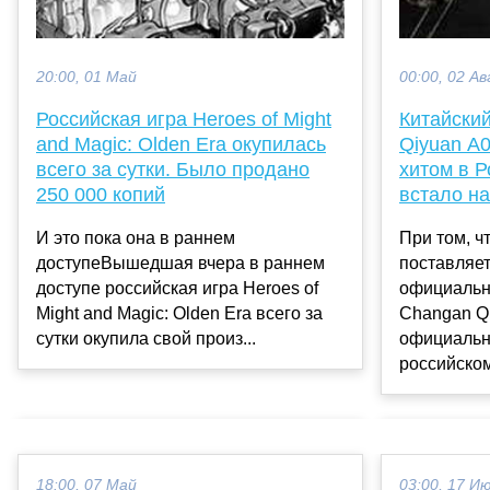
20:00, 01 Май
00:00, 02 Ав
Российская игра Heroes of Might
Китайски
and Magic: Olden Era окупилась
Qiyuan A
всего за сутки. Было продано
хитом в Р
250 000 копий
встало на
И это пока она в раннем
При том, ч
доступеВышедшая вчера в раннем
поставляет
доступе российская игра Heroes of
официальн
Might and Magic: Olden Era всего за
Changan Qi
сутки окупила свой произ...
официальн
российском
18:00, 07 Май
03:00, 17 И