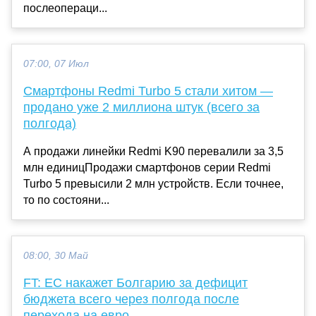
послеопераци...
07:00, 07 Июл
Смартфоны Redmi Turbo 5 стали хитом —
продано уже 2 миллиона штук (всего за
полгода)
А продажи линейки Redmi K90 перевалили за 3,5
млн единицПродажи смартфонов серии Redmi
Turbo 5 превысили 2 млн устройств. Если точнее,
то по состояни...
08:00, 30 Май
FT: ЕС накажет Болгарию за дефицит
бюджета всего через полгода после
перехода на евро