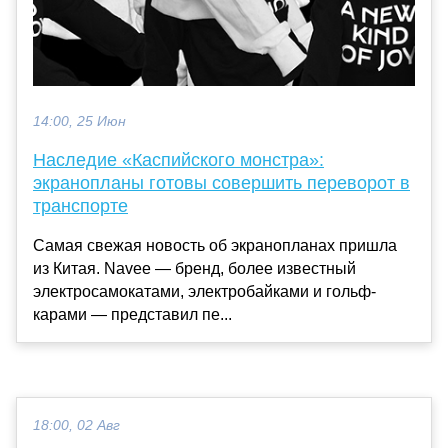
14:00, 25 Июн
Наследие «Каспийского монстра»:
экранопланы готовы совершить переворот в
транспорте
Самая свежая новость об экранопланах пришла
из Китая. Navee — бренд, более известный
электросамокатами, электробайками и гольф-
карами — представил пе...
18:00, 02 Авг