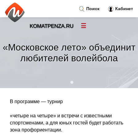
Поиск
Кабинет
☰
KOMATPENZA.RU
Новости
»
«Московское лето» объединит
Тренды новостей
»
любителей волейбола
Рубрики
»
Правила
»
В программе — турнир
Контакт
»
«четыре на четыре» и встречи с известными
спортсменами, а для юных гостей будет работать
зона профориентации.