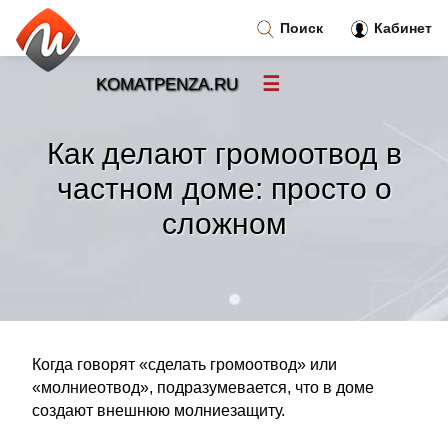
Поиск
Кабинет
☰
KOMATPENZA.RU
Новости
»
Как делают громоотвод в
Тренды новостей
»
частном доме: просто о
сложном
Рубрики
»
Правила
»
Контакт
»
Когда говорят «сделать громоотвод» или
«молниеотвод», подразумевается, что в доме
создают внешнюю молниезащиту.