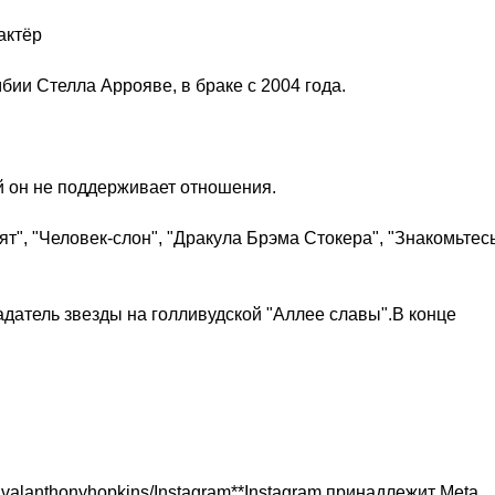
актёр
бии Стелла Аррояве, в браке с 2004 года.
ой он не поддерживает отношения.
т", "Человек-слон", "Дракула Брэма Стокера", "Знакомьтесь
датель звезды на голливудской "Аллее славы".В конце
stivalanthonyhopkins/Instagram**Instagram принадлежит Meta,