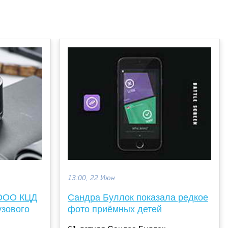
13:00, 22 Июн
 ООО КЦД
Сандра Буллок показала редкое
узового
фото приёмных детей