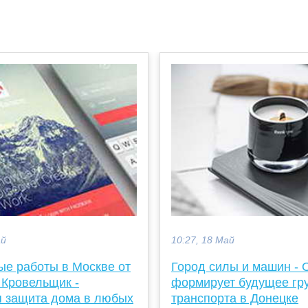
ай
10:27, 18 Май
ые работы в Москве от
Город силы и машин -
 Кровельщик -
формирует будущее гр
 защита дома в любых
транспорта в Донецке