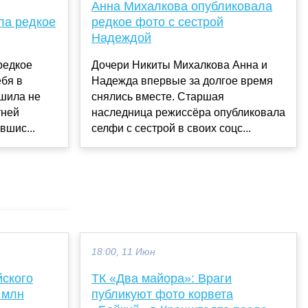
Анна Михалкова опубликовала
ла редкое
редкое фото с сестрой
Надеждой
редкое
Дочери Никиты Михалкова Анна и
ебя в
Надежда впервые за долгое время
ешила не
снялись вместе. Старшая
тней
наследница режиссёра опубликовала
вшис...
селфи с сестрой в своих соцс...
18:00, 11 Июн
йского
ТК «Два майора»: Враги
 млн
публикуют фото корвета