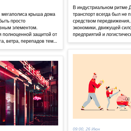
В индустриальном ритме 
х мегаполиса крыша дома
транспорт всегда был не 
быть просто
средством передвижения,
ивным элементом.
экономики, движущей сил
я полноценной защитой от
предприятий и логистическ
а, ветра, перепадов тем...
09:00, 26 Июн