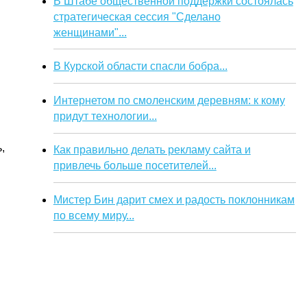
В Штабе общественной поддержки состоялась
стратегическая сессия "Сделано
женщинами"...
В Курской области спасли бобра...
Интернетом по смоленским деревням: к кому
придут технологии...
,
Как правильно делать рекламу сайта и
привлечь больше посетителей...
Мистер Бин дарит смех и радость поклонникам
по всему миру...