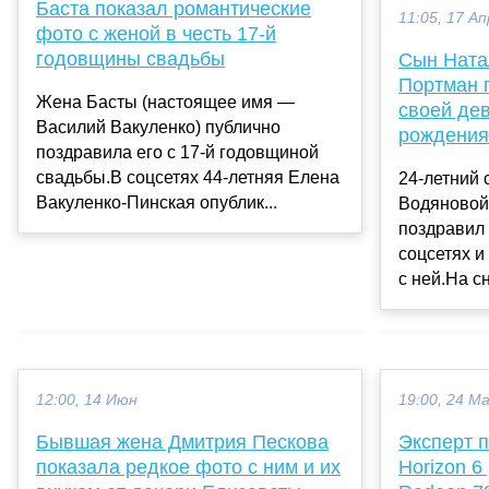
Баста показал романтические
11:05, 17 Ап
фото с женой в честь 17-й
годовщины свадьбы
Сын Ната
Портман 
Жена Басты (настоящее имя —
своей дев
Василий Вакуленко) публично
рождения
поздравила его с 17-й годовщиной
свадьбы.В соцсетях 44-летняя Елена
24-летний
Вакуленко-Пинская опублик...
Водяновой
поздравил
соцсетях и
с ней.На сн
12:00, 14 Июн
19:00, 24 М
Бывшая жена Дмитрия Пескова
Эксперт п
показала редкое фото с ним и их
Horizon 6