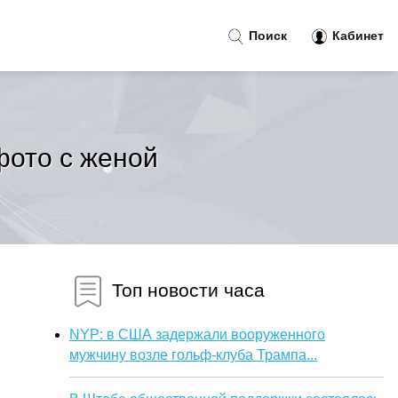
Поиск
Кабинет
фото с женой
Топ новости часа
NYP: в США задержали вооруженного
мужчину возле гольф-клуба Трампа...