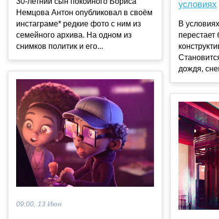
30-летний сын покойного Бориса
условиях
Немцова Антон опубликовал в своём
инстаграме* редкие фото с ним из
В условия
семейного архива. На одном из
перестает 
снимков политик и его...
конструкт
Становитс
дождя, снег
09:00, 13 Июн