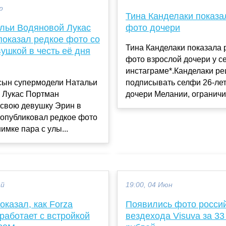
р
Тина Канделаки показа
льи Водяновой Лукас
фото дочери
показал редкое фото со
Тина Канделаки показала 
ушкой в честь её дня
фото взрослой дочери у с
инстаграме*.Канделаки р
 сын супермодели Натальи
подписывать селфи 26-ле
 Лукас Портман
дочери Мелании, ограничи
 свою девушку Эрин в
 опубликовал редкое фото
имке пара с улы...
ай
19:00, 04 Июн
оказал, как Forza
Появились фото росси
 работает с встройкой
вездехода Visuva за 33