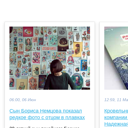
06:00, 06 Июн
12:59, 11 М
Сын Бориса Немцова показал
Кровельн
редкое фото с отцом в плавках
компании
Надежная