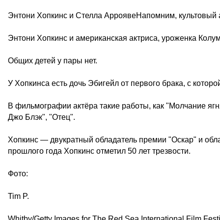
Энтони Хопкинс и Стелла АрроявеНапомним, культовый 
Энтони Хопкинс и американская актриса, уроженка Колум
Общих детей у пары нет.
У Хопкинса есть дочь Эбигейл от первого брака, с котор
В фильмографии актёра такие работы, как "Молчание ягня
Джо Блэк", "Отец".
Хопкинс — двукратный обладатель премии "Оскар" и обла
прошлого года Хопкинс отметил 50 лет трезвости.
Фото:
Tim P.
Whitby/Getty Images for The Red Sea International Film Fe