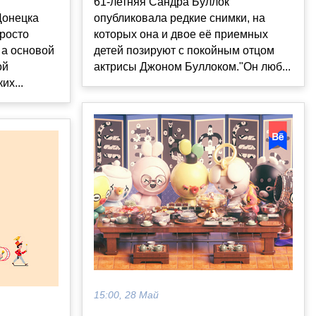
61-летняя Сандра Буллок
Донецка
опубликовала редкие снимки, на
просто
которых она и двое её приемных
 а основой
детей позируют с покойным отцом
ой
актрисы Джоном Буллоком."Он люб...
их...
15:00, 28 Май