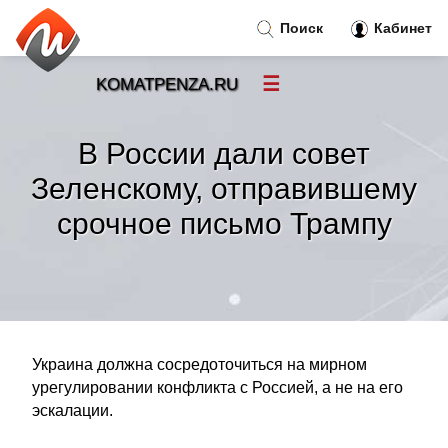
Поиск
Кабинет
☰
KOMATPENZA.RU
Новости
»
В России дали совет
Тренды новостей
»
Зеленскому, отправившему
срочное письмо Трампу
Рубрики
»
Правила
»
Контакт
»
Украина должна сосредоточиться на мирном
урегулировании конфликта с Россией, а не на его
эскалации.