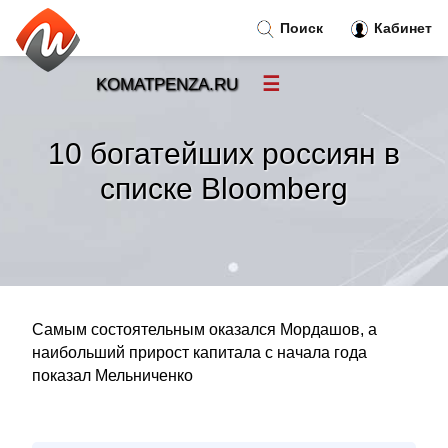
Поиск
Кабинет
☰
KOMATPENZA.RU
Новости
»
10 богатейших россиян в
Тренды новостей
»
списке Bloomberg
Рубрики
»
Правила
»
Самым состоятельным оказался Мордашов, а
Контакт
»
наибольший прирост капитала с начала года
показал Мельниченко