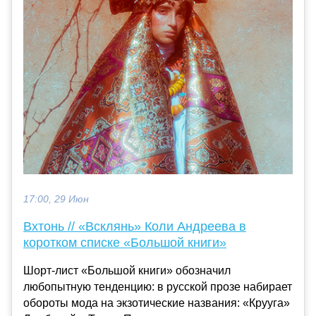
17:00, 29 Июн
Вхтонь // «Всклянь» Коли Андреева в
коротком списке «Большой книги»
Шорт-лист «Большой книги» обозначил
любопытную тенденцию: в русской прозе набирает
обороты мода на экзотические названия: «Крууга»