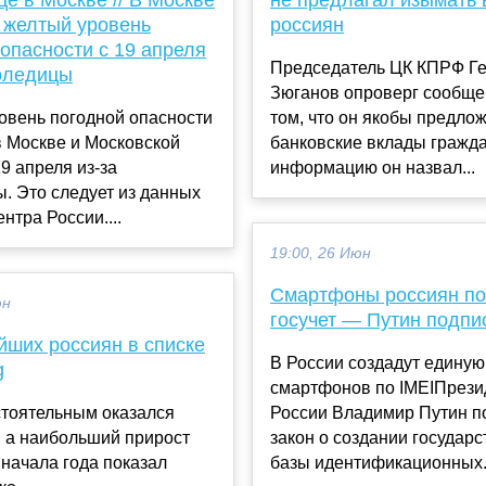
 желтый уровень
россиян
опасности с 19 апреля
Председатель ЦК КПРФ Г
лоледицы
Зюганов опроверг сообщ
овень погодной опасности
том, что он якобы предло
 Москве и Московской
банковские вклады гражда
19 апреля из-за
информацию он назвал...
. Это следует из данных
нтра России....
19:00, 26 Июн
Смартфоны россиян по
юн
госучет — Путин подпи
йших россиян в списке
В России создадут единую
g
смартфонов по IMEIПрези
тоятельным оказался
России Владимир Путин п
 а наибольший прирост
закон о создании государ
 начала года показал
базы идентификационных.