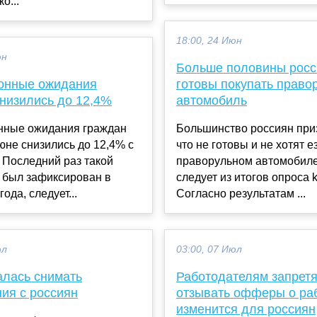
о...
18:00, 24 Июн
юн
Больше половины росс
онные ожидания
готовы покупать право
снизились до 12,4%
автомобиль
ные ожидания граждан
Большинство россиян при
юне снизились до 12,4% с
что не готовы и не хотят е
 Последний раз такой
праворульном автомобиле
 был зафиксирован в
следует из итогов опроса k
ода, следует...
Согласно результатам ...
юл
03:00, 07 Июл
алась снимать
Работодателям запретя
ия с россиян
отзывать офферы о раб
изменится для россиян