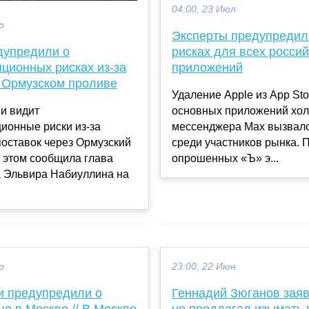
04:00, 23 Июл
р
Эксперты предупредил
дупредили о
рисках для всех россий
ционных рисках из-за
приложений
в Ормузском проливе
Удаление Apple из App Sto
и видит
основных приложений хол
ионные риски из-за
мессенджера Max вызвало
оставок через Ормузский
среди участников рынка. 
 этом сообщила глава
опрошенных «Ъ» э...
а Эльвира Набиуллина на
р
23:00, 22 Июн
и предупредили о
Геннадий Зюганов заяв
е в Москве // В Москве
не предлагал изымать