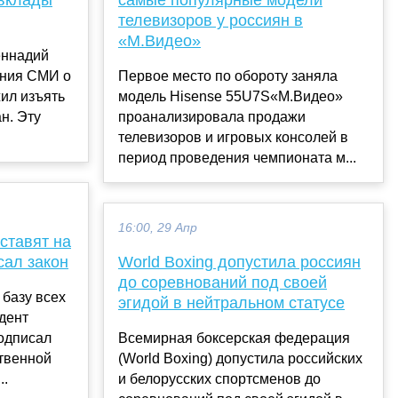
телевизоров у россиян в
«М.Видео»
еннадий
ения СМИ о
Первое место по обороту заняла
жил изъять
модель Hisense 55U7S«М.Видео»
н. Эту
проанализировала продажи
телевизоров и игровых консолей в
период проведения чемпионата м...
16:00, 29 Апр
ставят на
сал закон
World Boxing допустила россиян
до соревнований под своей
 базу всех
эгидой в нейтральном статусе
дент
одписал
Всемирная боксерская федерация
ственной
(World Boxing) допустила российских
..
и белорусских спортсменов до