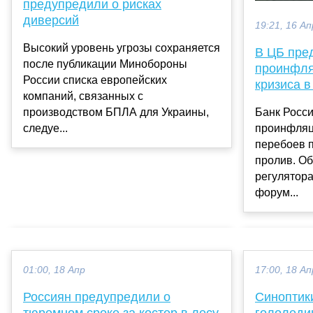
предупредили о рисках
диверсий
19:21, 16 Ап
Высокий уровень угрозы сохраняется
В ЦБ пре
после публикации Минобороны
проинфля
России списка европейских
кризиса 
компаний, связанных с
производством БПЛА для Украины,
Банк Росси
следуе...
проинфляц
перебоев п
пролив. Об
регулятор
форум...
01:00, 18 Апр
17:00, 18 Ап
Россиян предупредили о
Синоптик
тюремном сроке за костер в лесу
гололедиц