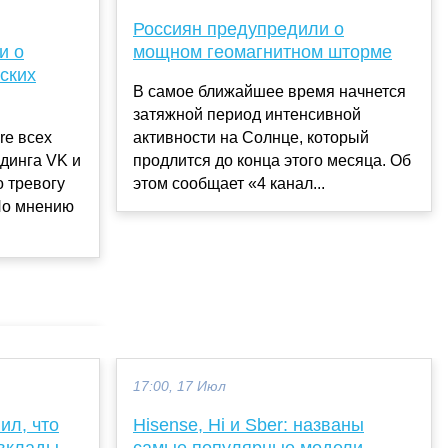
Россиян предупредили о
и о
мощном геомагнитном шторме
ских
В самое ближайшее время начнется
затяжной период интенсивной
re всех
активности на Солнце, который
динга VK и
продлится до конца этого месяца. Об
 тревогу
этом сообщает «4 канал...
По мнению
17:00, 17 Июл
ил, что
Hisense, Hi и Sber: названы
 вклады
самые популярные модели