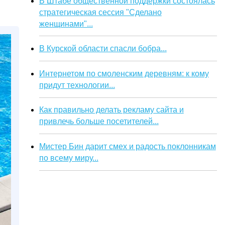
В Штабе общественной поддержки состоялась
стратегическая сессия "Сделано
женщинами"...
В Курской области спасли бобра...
Интернетом по смоленским деревням: к кому
придут технологии...
Как правильно делать рекламу сайта и
привлечь больше посетителей...
Мистер Бин дарит смех и радость поклонникам
по всему миру...