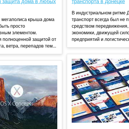
 защита дома в любых
транспорта в Донецке
В индустриальном ритме 
х мегаполиса крыша дома
транспорт всегда был не 
быть просто
средством передвижения,
ивным элементом.
экономики, движущей сил
я полноценной защитой от
предприятий и логистическ
а, ветра, перепадов тем...