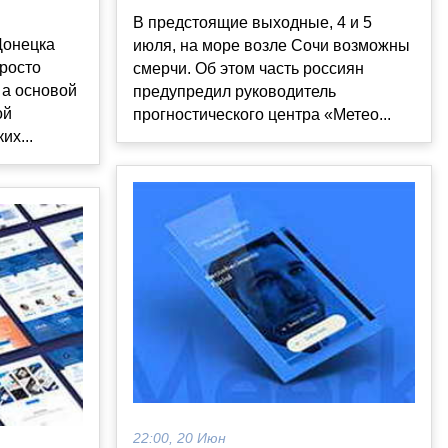
В предстоящие выходные, 4 и 5
Донецка
июля, на море возле Сочи возможны
просто
смерчи. Об этом часть россиян
 а основой
предупредил руководитель
ой
прогностического центра «Метео...
их...
22:00, 20 Июн