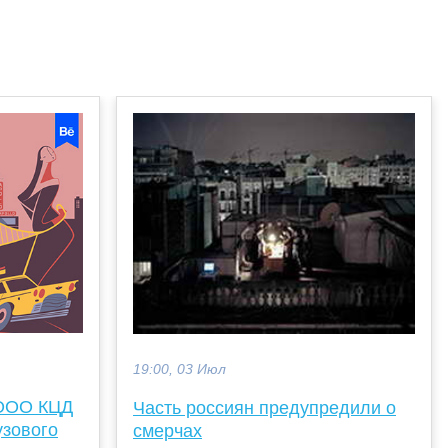
19:00, 03 Июл
 ООО КЦД
Часть россиян предупредили о
узового
смерчах