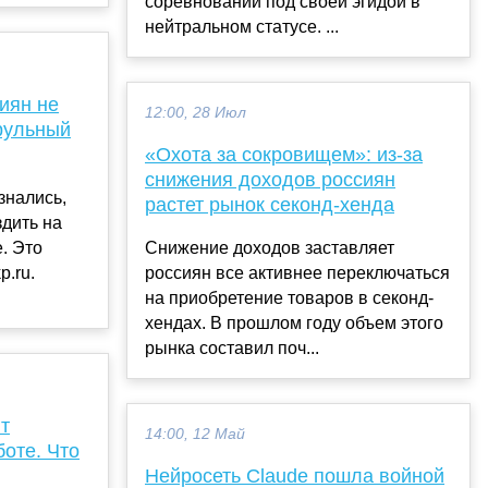
соревнований под своей эгидой в
нейтральном статусе. ...
иян не
12:00, 28 Июл
рульный
«Охота за сокровищем»: из-за
снижения доходов россиян
знались,
растет рынок секонд-хенда
здить на
. Это
Снижение доходов заставляет
p.ru.
россиян все активнее переключаться
на приобретение товаров в секонд-
хендах. В прошлом году объем этого
рынка составил поч...
т
14:00, 12 Май
оте. Что
Нейросеть Claude пошла войной