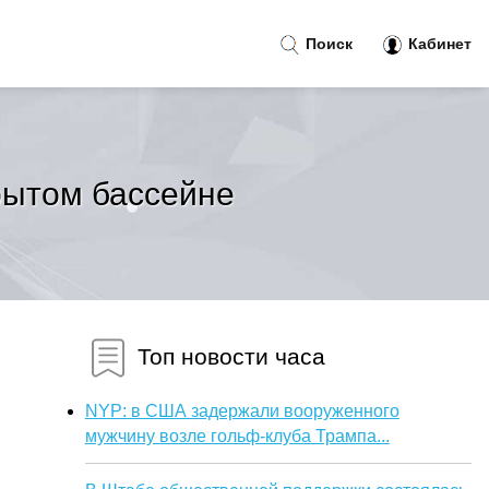
Поиск
Кабинет
рытом бассейне
Топ новости часа
NYP: в США задержали вооруженного
мужчину возле гольф-клуба Трампа...