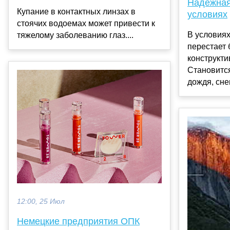
Надежная
Купание в контактных линзах в
условиях
стоячих водоемах может привести к
В условия
тяжелому заболеванию глаз....
перестает 
конструкт
Становитс
дождя, снег
12:00, 25 Июл
Немецкие предприятия ОПК