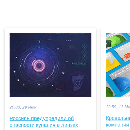
12:59, 11 М
20:00, 29 Июн
Кровельн
Россиян предупредили об
компании
опасности купания в линзах