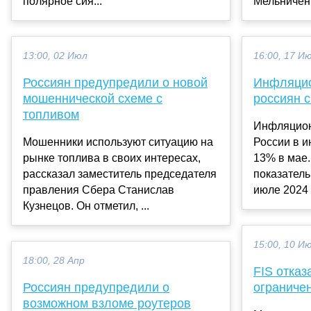
полярное сия...
Мельниченк
13:00, 02 Июл
16:00, 17 И
Россиян предупредили о новой
Инфляци
мошеннической схеме с
россиян 
топливом
Инфляцион
Мошенники используют ситуацию на
России в и
рынке топлива в своих интересах,
13% в мае.
рассказал заместитель председателя
показатель
правления Сбера Станислав
июле 2024 г
Кузнецов. Он отметил, ...
15:00, 10 И
18:00, 28 Апр
FIS отказ
Россиян предупредили о
ограничен
возможном взломе роутеров