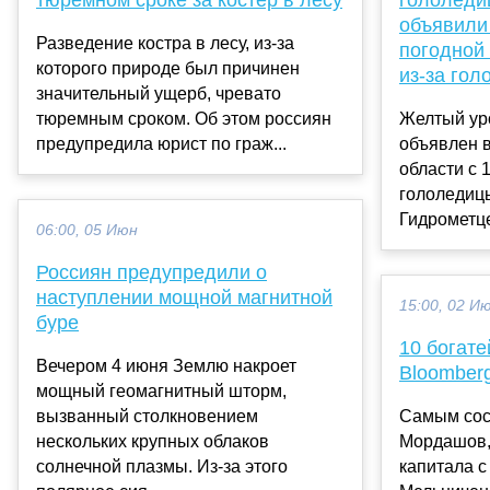
объявили
Разведение костра в лесу, из-за
погодной 
которого природе был причинен
из-за го
значительный ущерб, чревато
тюремным сроком. Об этом россиян
Желтый ур
предупредила юрист по граж...
объявлен в
области с 
гололедицы
Гидрометце
06:00, 05 Июн
Россиян предупредили о
наступлении мощной магнитной
15:00, 02 И
буре
10 богате
Вечером 4 июня Землю накроет
Bloomber
мощный геомагнитный шторм,
вызванный столкновением
Самым сос
нескольких крупных облаков
Мордашов,
солнечной плазмы. Из-за этого
капитала с