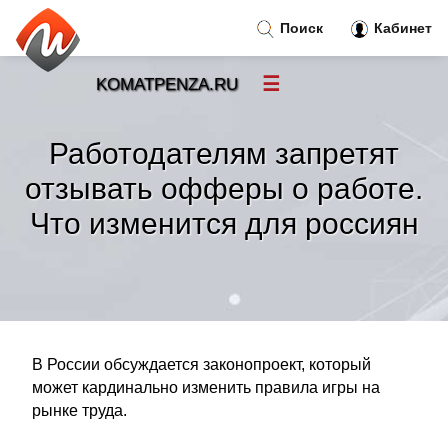
Поиск
Кабинет
☰
KOMATPENZA.RU
Новости
»
Работодателям запретят
Тренды новостей
»
отзывать офферы о работе.
Что изменится для россиян
Рубрики
»
Правила
»
Контакт
»
В России обсуждается законопроект, который
может кардинально изменить правила игры на
рынке труда.