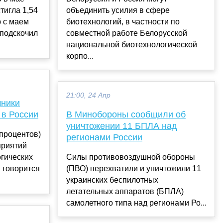
тигла 1,54
объединить усилия в сфере
 с маем
биотехнологий, в частности по
 подскочил
совместной работе Белорусской
национальной биотехнологической
корпо...
21:00, 24 Апр
чники
 в России
В Минобороны сообщили об
уничтожении 11 БПЛА над
процентов)
регионами России
приятий
гических
Силы противовоздушной обороны
м говорится
(ПВО) перехватили и уничтожили 11
украинских беспилотных
летательных аппаратов (БПЛА)
самолетного типа над регионами Ро...