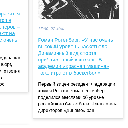
нравится,
тся в
енеров –
17:00, 22 Май
ают на
Роман Ротенберг: «У нас очень
с очень
высокий уровень баскетбола.
Динамичный вид спорта,
Федерации
приближенный к хоккею. В
нберг,
академии «Красная Машина»
, ответил
тоже играют в баскетбол»
ся
Первый вице-президент Федерации
с...
хоккея России Роман Ротенберг
поделился мыслями об уровне
российского баскетбола. Член совета
директоров «Динамо» ран...