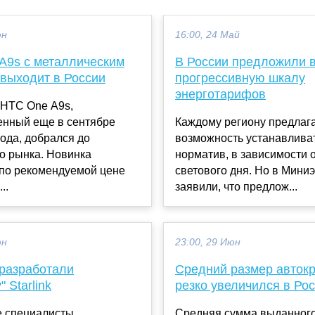
юн
16:00, 24 Май
A9s с металлическим
В России предложили 
 выходит в России
прогрессивную шкалу
энерготарифов
HTC One A9s,
енный еще в сентябре
Каждому региону предлага
ода, добрался до
возможность устанавлива
о рынка. Новинка
норматив, в зависимости 
 по рекомендуемой цене
светового дня. Но в Мини
..
заявили, что предлож...
юн
23:00, 29 Июн
 разработали
Средний размер авток
 Starlink
резко увеличился в Ро
е специалисты
Средняя сумма выданного