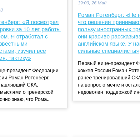
19:00, 26 Май
ай
Роман Ротенберг: «Не 
тенберг: «Я посмотрел
что решения принимаю
ровки за 10 лет работы
пользу иностранных тр
ом. Я отработал с
они красиво рассказыв
звестными
английском языке. У на
тами, изучил все
сильные специалисты»
я, тактику»
Первый вице-президент 
це-президент Федерации
хоккея России Роман Роте
сии Роман Ротенберг,
ранее тренировавший СКА
главлявший СКА,
на вопрос о мечте и остал
 мыслями о тренерской
недоволен поддержкой ино
очно знаю, что Рома...