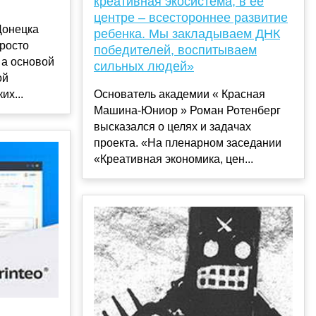
креативная экосистема, в ее
центре – всестороннее развитие
Донецка
ребенка. Мы закладываем ДНК
просто
победителей, воспитываем
 а основой
сильных людей»
ой
Основатель академии « Красная
их...
Машина-Юниор » Роман Ротенберг
высказался о целях и задачах
проекта. «На пленарном заседании
«Креативная экономика, цен...