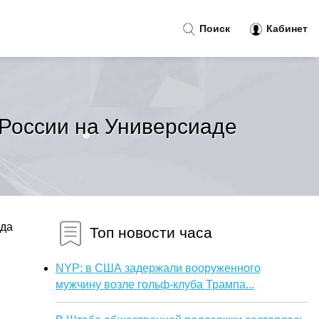
Поиск
Кабинет
 России на Универсиаде
ода
Топ новости часа
NYP: в США задержали вооруженного
мужчину возле гольф-клуба Трампа...