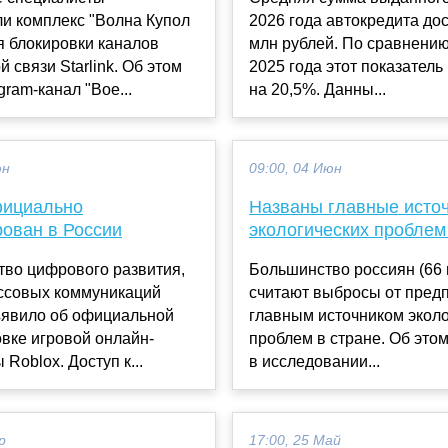
и комплекс "Волна Купол
2026 года автокредита дос
я блокировки каналов
млн рублей. По сравнению
й связи Starlink. Об этом
2025 года этот показатель
gram-канал "Вое...
на 20,5%. Данны...
юн
09:00, 04 Июн
фициально
Названы главные исто
рован в России
экологических проблем
тво цифрового развития,
Большинство россиян (66 
ассовых коммуникаций
считают выбросы от пред
ъявило об официальной
главным источником эколо
вке игровой онлайн-
проблем в стране. Об это
Roblox. Доступ к...
в исследовании...
р
17:00, 25 Май