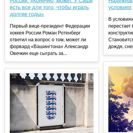
России: «Конечно, может. У Саши
Надежная
есть все для того, чтобы играть
условиях
долгие годы»
В условия
Первый вице-президент Федерации
перестает 
хоккея России Роман Ротенберг
конструкт
ответил на вопрос о том, может ли
Становитс
форвард «Вашингтона» Александр
дождя, снег
Овечкин еще сыграть за...