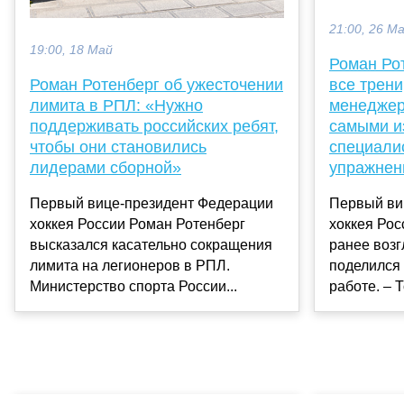
21:00, 26 М
19:00, 18 Май
Роман Ро
Роман Ротенберг об ужесточении
все трени
лимита в РПЛ: «Нужно
менеджер
поддерживать российских ребят,
самыми и
чтобы они становились
специалис
лидерами сборной»
упражнени
Первый вице-президент Федерации
Первый ви
хоккея России Роман Ротенберг
хоккея Рос
высказался касательно сокращения
ранее воз
лимита на легионеров в РПЛ.
поделился
Министерство спорта России...
работе. – Т