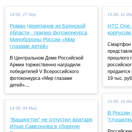
19:00, 27 Апр
15:00, 12 И
Роман Черепанов из Брянской
HTC One 
области - призер фотоконкурса
корпусом
Минобороны России «Мир
Смартфон 
глазами детей»
представл
В Центральном Доме Российской
прошлого г
Армии торжественно наградили
российског
победителей V Всероссийского
продается
фотоконкурса «Мир глазами
19 тыс. руб.
детей»....
15:00, 16 И
14:00, 09 Май
В России
"Вашингтон" не отпустил вратаря
"глушилку"
Илью Самсонова в сборную
Российски