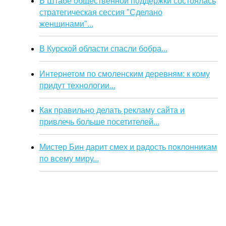
В Штабе общественной поддержки состоялась
стратегическая сессия "Сделано
женщинами"...
В Курской области спасли бобра...
Интернетом по смоленским деревням: к кому
придут технологии...
Как правильно делать рекламу сайта и
привлечь больше посетителей...
Мистер Бин дарит смех и радость поклонникам
по всему миру...