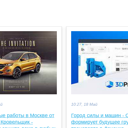
ай
10:27, 18 Май
ые работы в Москве от
Город силы и машин -
 Кровельщик -
формирует будущее гр