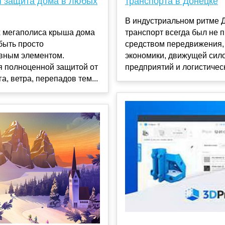
 защита дома в любых
транспорта в Донецке
В индустриальном ритме 
х мегаполиса крыша дома
транспорт всегда был не 
быть просто
средством передвижения,
ивным элементом.
экономики, движущей сил
я полноценной защитой от
предприятий и логистическ
а, ветра, перепадов тем...