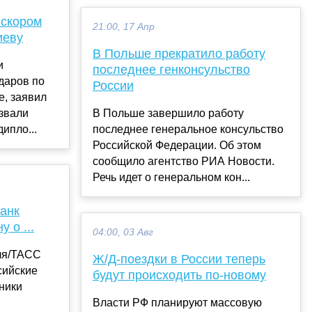
 скором
21:00, 17 Апр
иеву
В Польше прекратило работу
и
последнее генконсульство
даров по
России
е, заявил
звали
В Польше завершило работу
ипло...
последнее генеральное консульство
Российской Федерации. Об этом
сообщило агентство РИА Новости.
Речь идет о генеральном кон...
анк
 о ...
04:00, 03 Авг
ля/ТАСС
Ж/Д-поездки в России теперь
сийские
будут происходить по-новому
ники
Власти РФ планируют массовую