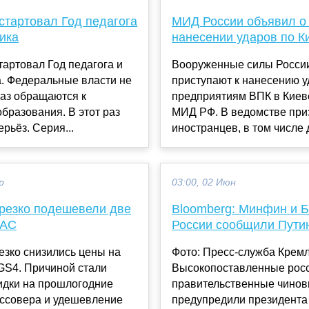
стартовал Год педагога
МИД России объявил о
ика
нанесении ударов по К
тартовал Год педагога и
Вооруженные силы Росси
а. Федеральные власти не
приступают к нанесению у
раз обращаются к
предприятиям ВПК в Киев
бразования. В этот раз
МИД РФ. В ведомстве при
ерьёз. Серия...
иностранцев, в том числе д
р
03:00, 02 Июн
 резко подешевели две
Bloomberg: Минфин и Б
GAC
России сообщили Путину
езко снизились цены на
Фото: Пресс-служба Крем
GS4. Причиной стали
Высокопоставленные рос
идки на прошлогодние
правительственные чинов
оссовера и удешевление
предупредили президента