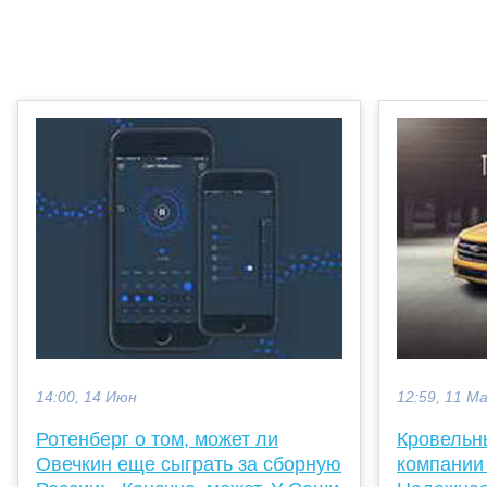
14:00, 14 Июн
12:59, 11 М
Ротенберг о том, может ли
Кровельн
Овечкин еще сыграть за сборную
компании