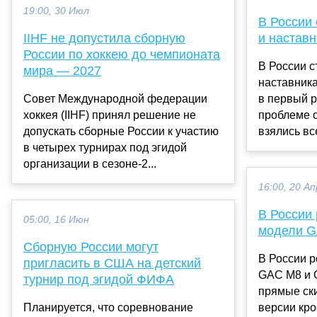
19:00, 30 Июл
В России 
IIHF не допустила сборную
и наставн
России по хоккею до чемпионата
В России с
мира — 2027
наставник
Совет Международной федерации
в первый 
хоккея (IIHF) принял решение не
проблеме о
допускать сборные России к участию
взялись вс
в четырех турнирах под эгидой
организации в сезоне-2...
16:00, 20 Ап
В России
05:00, 16 Июн
модели 
Сборную России могут
В России р
пригласить в США на детский
GAC M8 и 
турнир под эгидой ФИФА
прямые ск
Планируется, что соревнование
версии кр