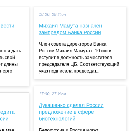
18:00, 09 Июн
ввести
Михаил Мамута назначен
зампредом Банка России
Член совета директоров Банка
ется дать
России Михаил Мамута с 10 июня
ть свой
вступит в должность заместителя
от длины
председателя ЦБ. Соответствующий
энерго
указ подписала председат...
17:00, 27 Июл
Лукашенко сделал России
редита
предложение в сфере
ссии
биотехнологий
 в мае
Белоруссия и Россия могут