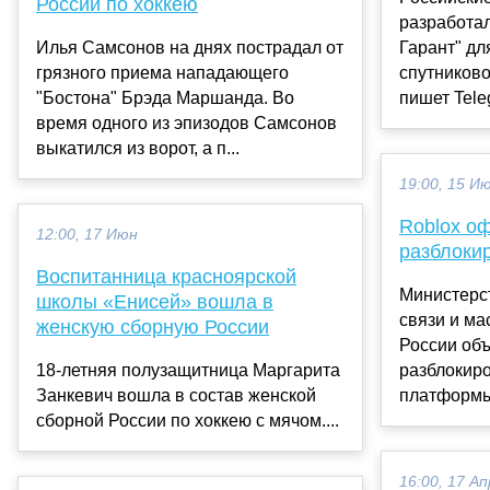
России по хоккею
разработал
Илья Самсонов на днях пострадал от
Гарант" дл
грязного приема нападающего
спутниково
"Бостона" Брэда Маршанда. Во
пишет Tele
время одного из эпизодов Самсонов
выкатился из ворот, а п...
19:00, 15 И
Roblox о
12:00, 17 Июн
разблоки
Воспитанница красноярской
Министерс
школы «Енисей» вошла в
связи и м
женскую сборную России
России об
18-летняя полузащитница Маргарита
разблокиро
Занкевич вошла в состав женской
платформы 
сборной России по хоккею с мячом....
16:00, 17 Ап