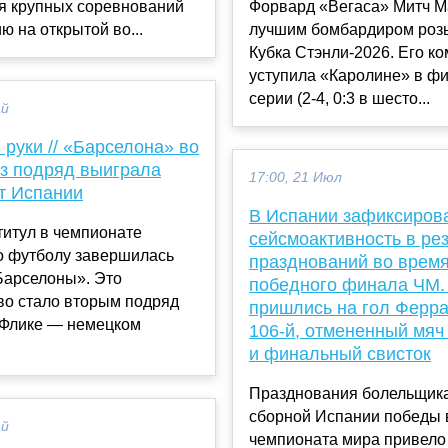
я крупных соревнований
Форвард «Вегаса» Митч М
ю на открытой во...
лучшим бомбардиром ро
Кубка Стэнли-2026. Его к
уступила «Каролине» в ф
серии (2-4, 0:3 в шесто...
ай
 руки // «Барселона» во
аз подряд выиграла
17:00, 21 Июл
т Испании
В Испании зафиксиров
титул в чемпионате
сейсмоактивность в ре
о футболу завершилась
празднований во врем
Барселоны». Это
победного финала ЧМ.
во стало вторым подряд
пришлись на гол Ферра
 Флике — немецком
106-й, отмененный мяч 
и финальный свисток
Празднования болельщик
сборной Испании победы 
ай
чемпионата мира привело