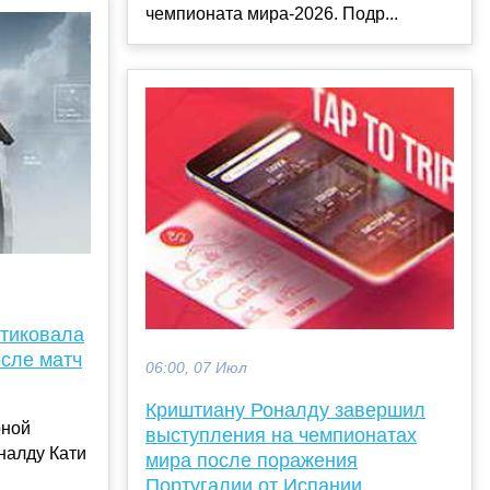
чемпионата мира‑2026. Подр...
итиковала
сле матч
06:00, 07 Июл
Криштиану Роналду завершил
рной
выступления на чемпионатах
налду Кати
мира после поражения
Португалии от Испании