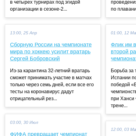
в четырех турнирах под эгидой
проведени
организации в сезоне-2...
по плавани
13:00, 25 Апр
01:00, 12 М
Сборную России на чемпионате
Флик им в
мира по хоккею усилит вратарь
второй р
Сергей Бобровский
чемпиона
Из-за карантина 32-летний вратарь
Борьба за 
сможет принимать участие в матчах
Испании п
только через семь дней, если все его
победой «
тесты на коронавирус дадут
чемпионст
отрицательный рез...
при Ханси
трене...
03:00, 30 Июл
12:00, 03 М
ФИФА превращает чемпионат