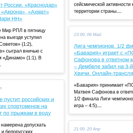
сейсмической активности 
т России. «Краснодар»
территории страны....
у «Акрона», «Ахмат»
Пари НН»
е Мир РПЛ в пятницу
23:00, 06 Май
на выезде уступил
оветов» (1:2),
Лига чемпионов. 1/2 ф
в» сыграл вничью с
«Бавария» играет с «
 «Динамо» (1:1). В
Сафонова в ответном м
.
– Дембеле забил на 3-й
Хвичи. Онлайн-трансл
«Бавария» принимает «
р
Матвея Сафонова в ответ
1/2 финала Лиги чемпионо
 пустит российских и
игра – 4:5)....
ких спортсменов на
т по прыжкам в воду
 намерена допускать
21:00, 20 Апр
 и белорусских