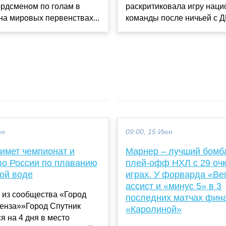
ордсменом по голам в
раскритиковала игру нац
а мировых первенствах...
команды после ничьей с ДР
юн
09:00, 15 Июн
римет чемпионат и
Марнер – лучший бомб
во России по плаванию
плей-офф НХЛ с 29 очк
той воде
играх. У форварда «Ве
ассист и «минус 5» в 3
 из сообщества «Город
последних матчах фин
Пенза»»Город Спутник
«Каролиной»
я на 4 дня в место