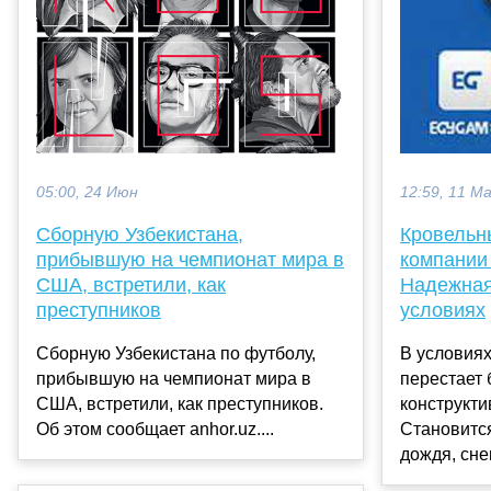
05:00, 24 Июн
12:59, 11 М
Сборную Узбекистана,
Кровельн
прибывшую на чемпионат мира в
компании
США, встретили, как
Надежная
преступников
условиях
Сборную Узбекистана по футболу,
В условия
прибывшую на чемпионат мира в
перестает 
США, встретили, как преступников.
конструкт
Об этом сообщает anhor.uz....
Становитс
дождя, снег