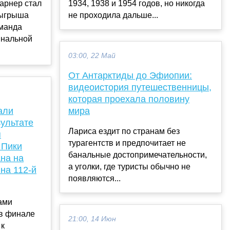
арнер стал
1934, 1938 и 1954 годов, но никогда
зыгрыша
не проходила дальше...
оманда
инальной
03:00, 22 Май
От Антарктиды до Эфиопии:
видеоистория путешественницы,
которая проехала половину
али
мира
зультате
Лариса ездит по странам без
я
турагентств и предпочитает не
 Пики
банальные достопримечательности,
на на
а уголки, где туристы обычно не
на 112-й
появляются...
ами
в финале
21:00, 14 Июн
 к