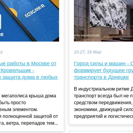
ай
10:27, 18 Май
ые работы в Москве от
Город силы и машин -
 Кровельщик -
формирует будущее гр
 защита дома в любых
транспорта в Донецке
В индустриальном ритме 
х мегаполиса крыша дома
транспорт всегда был не 
быть просто
средством передвижения,
ивным элементом.
экономики, движущей сил
я полноценной защитой от
предприятий и логистическ
а, ветра, перепадов тем...