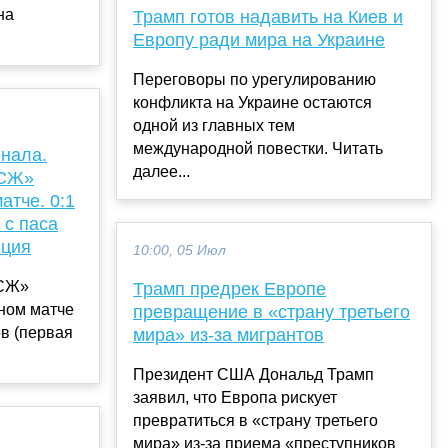
на
Трамп готов надавить на Киев и
Европу ради мира на Украине
Переговоры по урегулированию
конфликта на Украине остаются
одной из главных тем
международной повестки. Читать
инала.
далее...
ПСЖ»
атче. 0:1
 с паса
яция
10:00, 05 Июл
ПСЖ»
Трамп предрек Европе
ном матче
превращение в «страну третьего
в (первая
мира» из-за мигрантов
Президент США Дональд Трамп
заявил, что Европа рискует
превратиться в «страну третьего
мира» из-за приема «преступников