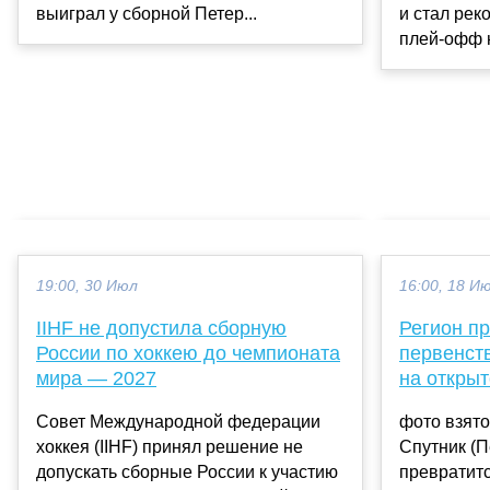
выиграл у сборной Петер...
и стал рек
плей-офф н
19:00, 30 Июл
16:00, 18 И
IIHF не допустила сборную
Регион п
России по хоккею до чемпионата
первенст
мира — 2027
на откры
Совет Международной федерации
фото взято
хоккея (IIHF) принял решение не
Спутник (
допускать сборные России к участию
превратитс