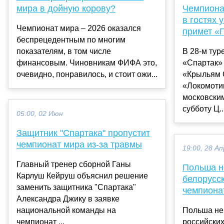
мира в дойную корову?
Чемпиона
в гостях 
Чемпионат мира – 2026 оказался
примет «
беспрецедентным по многим
показателям, в том числе
В 28-м тур
финансовым. Чиновникам ФИФА это,
«Спартак» 
очевидно, понравилось, и стоит ожи...
«Крыльям С
«Локомоти
московским
субботу Ц..
05:00, 02 Июн
Защитник "Спартака" пропустит
чемпионат мира из-за травмы
19:00, 28 Ап
Главный тренер сборной Ганы
Польша не
Карлуш Кейруш объяснил решение
белорусс
заменить защитника "Спартака"
чемпиона
Александра Джику в заявке
национальной команды на
Польша не
чемпионат ...
российских