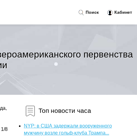
Поиск
Кабинет
вероамериканского первенства
ии
да,
Топ новости часа
NYP: в США задержали вооруженного
 1/8
мужчину возле гольф-клуба Трампа...