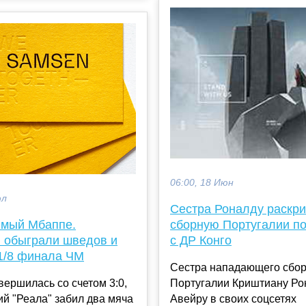
06:00, 18 Июн
юл
Сестра Роналду раскр
мый Мбаппе.
сборную Португалии по
 обыграли шведов и
с ДР Конго
1/8 финала ЧМ
Сестра нападающего сбо
вершилась со счетом 3:0,
Португалии Криштиану Ро
й "Реала" забил два мяча
Авейру в своих соцсетях