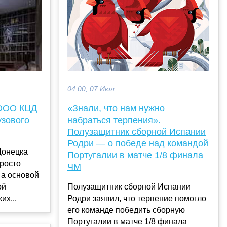
04:00, 07 Июл
«Знали, что нам нужно
 ООО КЦД
набраться терпения».
узового
Полузащитник сборной Испании
Родри — о победе над командой
Донецка
Португалии в матче 1/8 финала
просто
ЧМ
 а основой
Полузащитник сборной Испании
ой
Родри заявил, что терпение помогло
их...
его команде победить сборную
Португалии в матче 1/8 финала