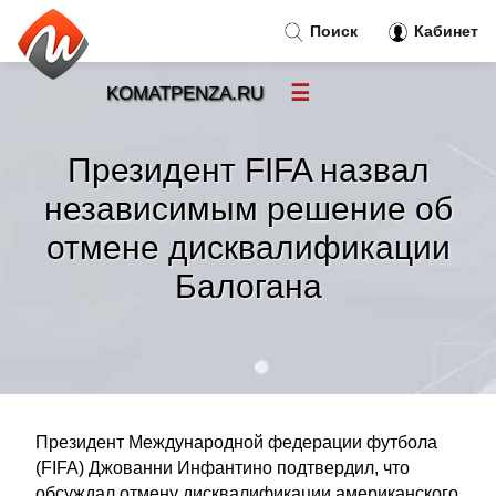
Поиск
Кабинет
☰
KOMATPENZA.RU
Новости
»
Президент FIFA назвал
Тренды новостей
»
независимым решение об
отмене дисквалификации
Рубрики
»
Балогана
Правила
»
Контакт
»
Президент Международной федерации футбола
(FIFA) Джованни Инфантино подтвердил, что
обсуждал отмену дисквалификации американского