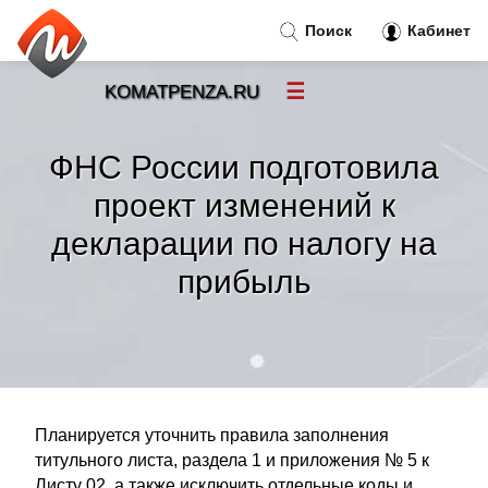
Поиск
Кабинет
☰
KOMATPENZA.RU
Новости
»
ФНС России подготовила
Тренды новостей
»
проект изменений к
декларации по налогу на
Рубрики
»
прибыль
Правила
»
Контакт
»
Планируется уточнить правила заполнения
титульного листа, раздела 1 и приложения № 5 к
Листу 02, а также исключить отдельные коды и