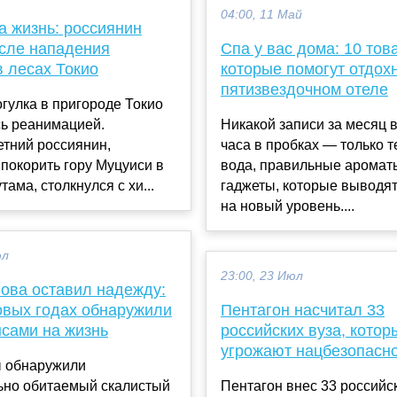
04:00, 11 Май
а жизнь: россиянин
сле нападения
Спа у вас дома: 10 тов
в лесах Токио
которые помогут отдохн
пятизвездочном отеле
гулка в пригороде Токио
сь реанимацией.
Никакой записи за месяц 
етний россиянин,
часа в пробках — только 
покорить гору Муцуиси в
вода, правильные аромат
тама, столкнулся с хи...
гаджеты, которые выводя
на новый уровень....
юл
23:00, 23 Июл
нова оставил надежду:
товых годах обнаружили
Пентагон насчитал 33
нсами на жизнь
российских вуза, котор
угрожают нацбезопасн
 обнаружили
ьно обитаемый скалистый
Пентагон внес 33 российск