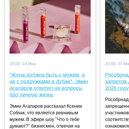
18:00, 10 Июн
10:00, 07 М
"Жена должна быть с мужем, а
Рособрна
не с подружками в Дубае". Эмин
запретов
Агаларов ответил на вопросы
2026 году
про личную жизнь
Рособрнад
Эмин Агаларов рассказал Ксении
запрещенн
Собчак, что является ревнивым
участников
мужем. В эфире шоу "Что о тебе
соответст
думают?" бизнесмен, отвечая на
ознакомил