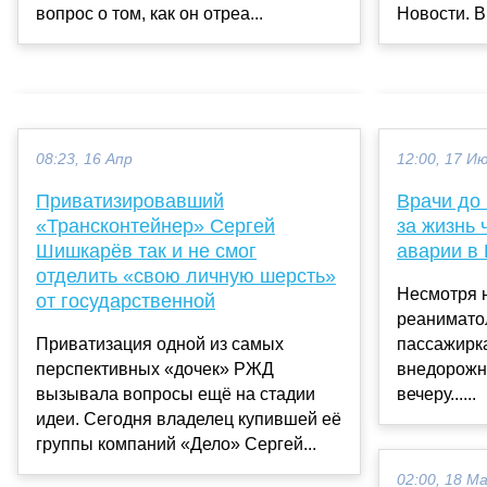
вопрос о том, как он отреа...
Новости. В
08:23, 16 Апр
12:00, 17 И
Приватизировавший
Врачи до
«Трансконтейнер» Сергей
за жизнь 
Шишкарёв так и не смог
аварии в 
отделить «свою личную шерсть»
Несмотря 
от государственной
реанимато
Приватизация одной из самых
пассажирк
перспективных «дочек» РЖД
внедорожни
вызывала вопросы ещё на стадии
вечеру......
идеи. Сегодня владелец купившей её
группы компаний «Дело» Сергей...
02:00, 18 М