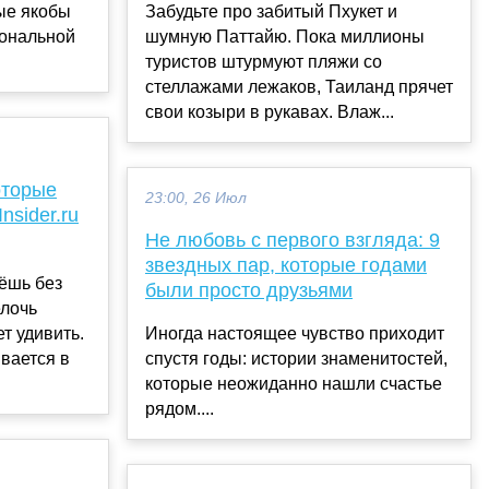
ые якобы
Забудьте про забитый Пхукет и
иональной
шумную Паттайю. Пока миллионы
туристов штурмуют пляжи со
стеллажами лежаков, Таиланд прячет
свои козыри в рукавах. Влаж...
которые
23:00, 26 Июл
nsider.ru
Не любовь с первого взгляда: 9
звездных пар, которые годами
рёшь без
были просто друзьями
елочь
ет удивить.
Иногда настоящее чувство приходит
ивается в
спустя годы: истории знаменитостей,
которые неожиданно нашли счастье
рядом....