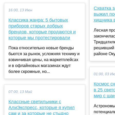
Схватка з
16:00, 13 Июн
выжил по
Классика жанра: 5 бытовых
хищника 
приборов старых добрых
Лесная про
брендов, которые продаются и
закончила
которые мы протестировали
Тридцатил
Пока относительно новые бренды
решивший 
бьются за рынок, усложняя технику и
районе Оку
взвинчивая цены, на маркетплейсах
и в офлайновых магазинах ждут
более скромные, но...
01:00, 03 И
Космос с
в 25 све
07:00, 13 Май
мир с ша
Классные светильники с
Астрономы
АлиЭкспресс, которые я купил
потенциал
сам и за которые не стыдно