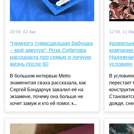
20:00, 02 Авг
12:59, 11 М
"Немного сумасшедшая бабушка
Кровельн
– моё амплуа": Роза Сябитова
компании
рассказала про семью и личную
Надежная
жизнь после 60
условиях
В большом интервью Metro
В условия
знаменитая сваха рассказала, как
перестает 
Сергей Бондарчук завалил её на
конструкт
экзамене, почему она больше не
Становитс
хочет замуж и кто ей помог, к...
дождя, снег