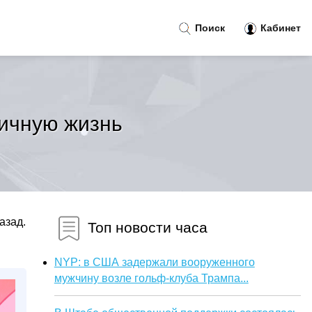
Поиск
Кабинет
личную жизнь
азад.
Топ новости часа
NYP: в США задержали вооруженного
мужчину возле гольф-клуба Трампа...