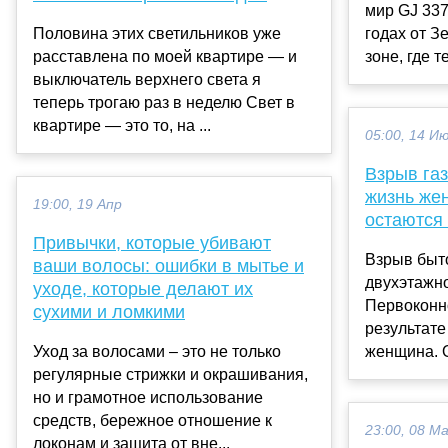
мир GJ 337
Половина этих светильников уже
годах от З
расставлена по моей квартире — и
зоне, где 
выключатель верхнего света я
теперь трогаю раз в неделю Свет в
квартире — это то, на ...
05:00, 14 И
Взрыв газ
жизнь же
19:00, 19 Апр
остаются
Привычки, которые убивают
Взрыв быто
ваши волосы: ошибки в мытье и
двухэтажн
уходе, которые делают их
Первоконн
сухими и ломкими
результате
Уход за волосами – это не только
женщина. О
регулярные стрижки и окрашивания,
но и грамотное использование
средств, бережное отношение к
23:00, 08 М
локонам и защита от вне...