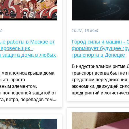
10:27, 18 Май
ай
Город силы и машин -
ые работы в Москве от
формирует будущее гр
 Кровельщик -
транспорта в Донецке
 защита дома в любых
В индустриальном ритме 
транспорт всегда был не 
х мегаполиса крыша дома
средством передвижения,
быть просто
экономики, движущей сил
ивным элементом.
предприятий и логистическ
я полноценной защитой от
а, ветра, перепадов тем...