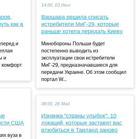
14:00, 03 Июл
аров,
Варшава решила списать
уть как в
истребители МиГ-29, которые
раньше хотела передать Киеву
вперед и
Минобороны Польши будет
теплая
постепенно выводить из
ы и
эксплуатации свои истребители
т комфорт
МиГ-29, предназначавшиеся для
передачи Украине. Об этом сообщил
портал W...
08:00, 26 Май
ые
Изнанка "страны улыбок": 10
ости США
локаций, которые заставят вас
влюбиться в Таиланд заново
их вуза в