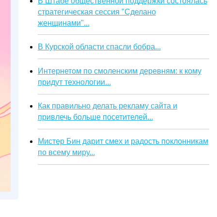
В Штабе общественной поддержки состоялась
стратегическая сессия "Сделано
женщинами"...
В Курской области спасли бобра...
Интернетом по смоленским деревням: к кому
придут технологии...
Как правильно делать рекламу сайта и
привлечь больше посетителей...
Мистер Бин дарит смех и радость поклонникам
по всему миру...