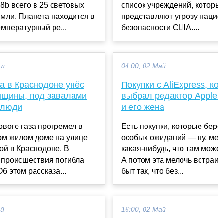
8b всего в 25 световых
список учреждений, котор
емли. Планета находится в
представляют угрозу нац
температурный ре...
безопасности США....
юл
04:00, 02 Май
а в Краснодоне унёс
Покупки с AliExpress, 
нщины, под завалами
выбрал редактор AppleI
 люди
и его жена
вого газа прогремел в
Есть покупки, которые бе
ом жилом доме на улице
особых ожиданий — ну, м
ой в Краснодоне. В
какая-нибудь, что там мож
 происшествия погибла
А потом эта мелочь встра
б этом рассказа...
быт так, что без...
ай
16:00, 02 Май