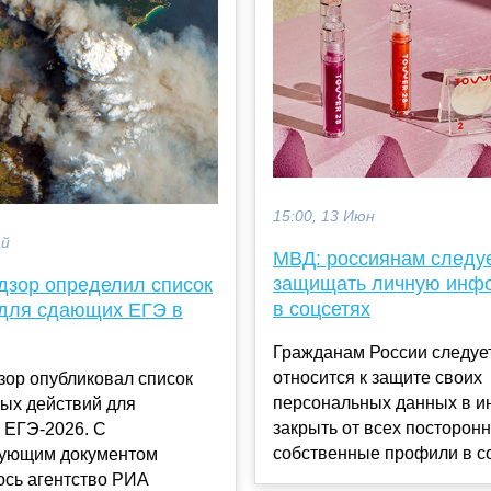
15:00, 13 Июн
ай
МВД: россиянам следу
защищать личную инф
дзор определил список
в соцсетях
 для сдающих ЕГЭ в
Гражданам России следуе
относится к защите своих
зор опубликовал список
персональных данных в и
ых действий для
закрыть от всех посторон
 ЕГЭ-2026. С
собственные профили в со
вующим документом
ось агентство РИА