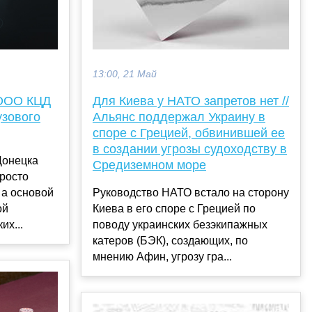
13:00, 21 Май
 ООО КЦД
Для Киева у НАТО запретов нет //
узового
Альянс поддержал Украину в
споре с Грецией, обвинившей ее
в создании угрозы судоходству в
Донецка
Средиземном море
просто
 а основой
Руководство НАТО встало на сторону
ой
Киева в его споре с Грецией по
их...
поводу украинских безэкипажных
катеров (БЭК), создающих, по
мнению Афин, угрозу гра...