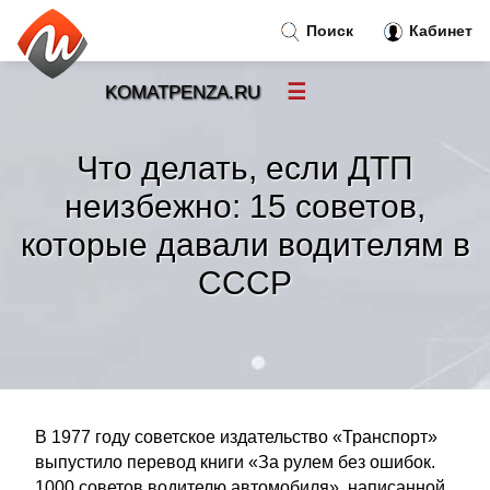
Поиск
Кабинет
☰
KOMATPENZA.RU
Новости
»
Что делать, если ДТП
Тренды новостей
»
неизбежно: 15 советов,
которые давали водителям в
Рубрики
»
СССР
Правила
»
Контакт
»
В 1977 году советское издательство «Транспорт»
выпустило перевод книги «За рулем без ошибок.
1000 советов водителю автомобиля», написанной