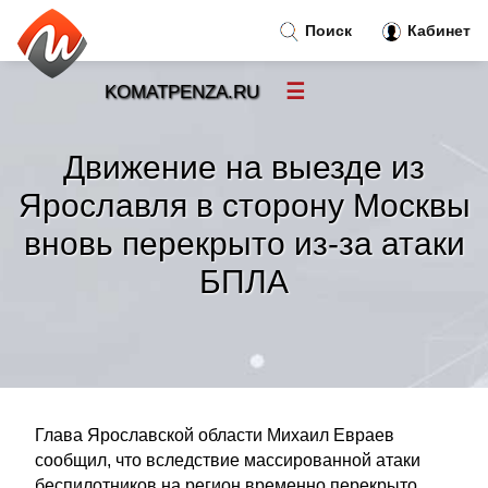
Поиск
Кабинет
☰
KOMATPENZA.RU
Новости
»
Движение на выезде из
Тренды новостей
»
Ярославля в сторону Москвы
вновь перекрыто из-за атаки
Рубрики
»
БПЛА
Правила
»
Контакт
»
Глава Ярославской области Михаил Евраев
сообщил, что вследствие массированной атаки
беспилотников на регион временно перекрыто